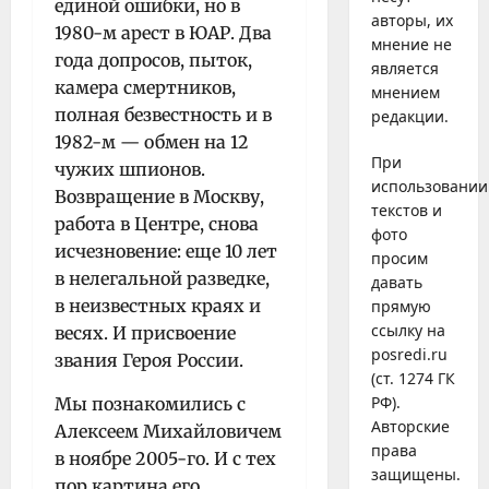
единой ошибки, но в
авторы, их
1980-м арест в ЮАР. Два
мнение не
года допросов, пыток,
является
камера смертников,
мнением
полная безвестность и в
редакции.
1982-м — обмен на 12
При
чужих шпионов.
использовании
Возвращение в Москву,
текстов и
работа в Центре, снова
фото
исчезновение: еще 10 лет
просим
в нелегальной разведке,
давать
в неизвестных краях и
прямую
ссылку на
весях. И присвоение
posredi.ru
звания Героя России.
(ст. 1274 ГК
РФ).
Мы познакомились с
Авторские
Алексеем Михайловичем
права
в ноябре 2005-го. И с тех
защищены.
пор картина его