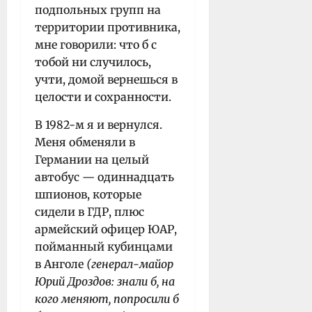
подпольных групп на
территории противника,
мне говорили: что б с
тобой ни случилось,
учти, домой вернешься в
целости и сохранности.
В 1982-м я и вернулся.
Меня обменяли в
Германии на целый
автобус — одиннадцать
шпионов, которые
сидели в ГДР, плюс
армейский офицер ЮАР,
пойманный кубинцами
в Анголе
(генерал-майор
Юрий Дроздов: знали б, на
кого меняют, попросили б