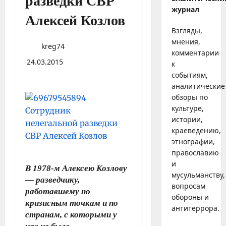
разведки СВР
журнал
Алексей Козлов
Взгляды,
мнения,
kreg74
комментарии
24.03.2015
к
событиям,
аналитические
обзоры по
культуре,
истории,
краеведению,
этнографии,
православию
и
В 1978-м Алексею Козлову
мусульманству,
— разведчику,
вопросам
работавшему по
обороны и
кризисным точкам и по
антитеррора.
странам, с которыми у