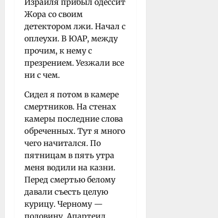
Израиля прибыл одессит
Жора со своим
детектором лжи. Начал с
оплеухи. В ЮАР, между
прочим, к нему с
презрением. Уезжали все
ни с чем.
Сидел я потом в камере
смертников. На стенах
камеры последние слова
обреченных. Тут я много
чего начитался. По
пятницам в пять утра
меня водили на казни.
Перед смертью белому
давали съесть целую
курицу. Черному —
половину. Апартеид.