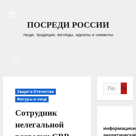
Перейти
к
содержимому
ПОСРЕДИ РОССИИ
люди, традиции, взгляды, идеалы и символы
Основное
меню
Найти:
Защита Отечества
Фигуры и лица
Сотрудник
нелегальной
информацион
аналитически