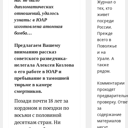
нас не было
Журнал о
дипломатических
тех, кто
отношений, удалось
живет
узнать: в ЮАР
посреди
изготовлена атомная
России.
бомба…
Прежде
всего в
Предлагаем Вашему
Поволжье
вниманию рассказ
и на
советского разведчика-
Урале. А
также
нелегала Алексея Козлова
рядом.
о его работе в ЮАР и
пребывание в тамошней
Комментарии
тюрьме в камере
проходят
смертников.
предваритель
Позади почти 18 лет за
проверку. Отве
кордоном и поездки по
за
содержание
восьми с половиной
материалов
десяткам стран. Ни
несут