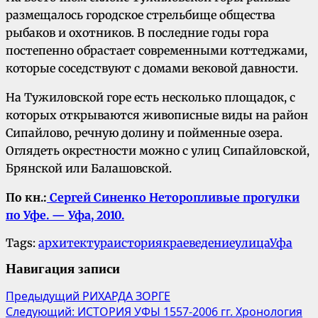
размещалось городское стрельбище общества
рыбаков и охотников. В последние годы гора
постепенно обрастает современными коттеджами,
которые соседствуют с домами вековой давности.
На Тужиловской горе есть несколько площадок, с
которых открываются живописные виды на район
Сипайлово, речную долину и пойменные озера.
Оглядеть окрестности можно с улиц Сипайловской,
Брянской или Балашовской.
По кн.:
Сергей Синенко Неторопливые прогулки
по Уфе. — Уфа, 2010.
Tags:
архитектура
история
краеведение
улица
Уфа
Навигация записи
Предыдущий
РИХАРДА ЗОРГЕ
Следующий:
ИСТОРИЯ УФЫ 1557-2006 гг. Хронология