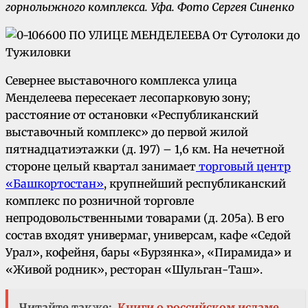
горнолыжного комплекса.
Уфа. Фото Сергея Синенко
Севернее выставочного комплекса улица
Менделеева пересекает лесопарковую зону;
расстояние от остановки «Республиканский
выставочный комплекс» до первой жилой
пятнадцатиэтажки (д. 197) – 1,6 км. На нечетной
стороне целый квартал занимает
торговый центр
«Башкортостан»
, крупнейший республиканский
комплекс по розничной торговле
непродовольственными товарами (д. 205а). В его
состав входят универмаг, универсам, кафе «Седой
Урал», кофейня, бары «Бурзянка», «Пирамида» и
«Живой родник», ресторан «Шульган-Таш».
Читайте также:
Книги о российском исламе