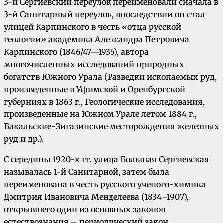
3-й Сергиевский переулок переименовали сначала в
3-й Санитарный переулок, впоследствии он стал
улицей Карпинского в честь «отца русской
геологии» академика Александра Петровича
Карпинского (1846/47—1936), автора
многочисленных исследований природных
богатств Южного Урала (Разведки ископаемых руд,
произведенные в Уфимской и Оренбургской
губерниях в 1863 г., Геологические исследования,
произведенные на Южном Урале летом 1884 г.,
Бакальские-Зигазинские месторождения железных
руд и др.).
С середины 1920-х гг. улица Большая Сергиевская
называлась 1-й Санитарной, затем была
переименована в честь русского ученого-химика
Дмитрия Ивановича Менделеева (1834–1907),
открывшего один из основных законов
естествознания – периодический закон