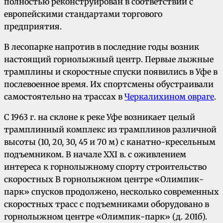
полностью реконструирован в соответствии с
европейскими стандартами торгового
предприятия.
В лесопарке напротив в последние годы возник
настоящий горнолыжный центр. Первые лыжные
трамплины и скоростные спуски появились в Уфе в
послевоенное время. Их спортсмены обустраивали
самостоятельно на трассах в
Черкалихином овраге
.
С 1963 г. на склоне к реке Уфе возникает целый
трамплинный комплекс из трамплинов различной
высоты (10, 20, 30, 45 и 70 м) с канатно-кресельным
подъемником. В начале XXI в. с оживлением
интереса к горнолыжному спорту строительство
скоростных В горнолыжном центре «Олимпик-
парк» спусков продолжено, несколько современных
скоростных трасс с подъемниками оборудовано в
горнолыжном центре «Олимпик-парк» (д. 201б).