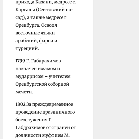
прихода Казани, медресе с.
Каргалы (Сеитовский по­
сад), а также медресе г.
Оренбурга. Освоил
восточные языки –
арабский, фарси и
турецкий.
1799
Г. Габдрахимов
назначен имамом и
мударрисом – учителем
Оренбургской соборной
мечети.
1802
За преждевре­менное
проведение праздничного
богослу­жения Г.
Габдрахимов отстранен от
должности муфтием М.