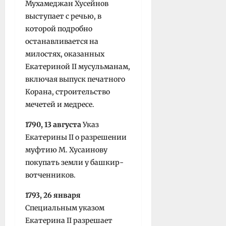
Мухамеджан Хусейнов
выступает с речью, в
которой подробно
останавливается на
милостях, оказанных
Екатериной II мусульманам,
включая выпуск печатного
Корана, строительство
мечетей и медресе.
1790, 13 августа
Указ
Екатерины II о разрешении
муфтию М. Хусаинову
покупать земли у башкир-
вотченников.
1793, 26 января
Специальным указом
Екатерина II разрешает