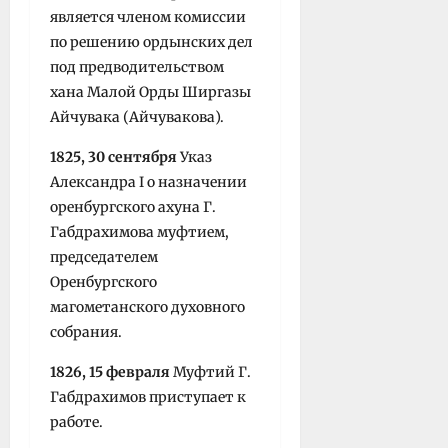
является членом комиссии
по решению ордынских дел
под предводительством
хана Малой Орды Ширгазы
Айчувака (Айчувакова).
1825, 30 сентября
Указ
Александра I о назначении
оренбургского ахуна Г.
Габдрахимова муфтием,
председателем
Оренбургского
магометанского духовного
собрания.
1826, 15 февраля
Муфтий Г.
Габдрахимов приступает к
работе.