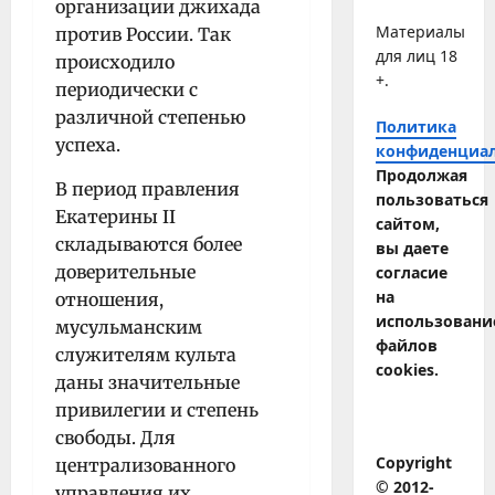
организации джихада
Материалы
против России. Так
для лиц 18
происходило
+.
периодически с
различной степенью
Политика
успеха.
конфиденциа
Продолжая
В период правления
пользоваться
Екатерины II
сайтом,
складываются более
вы даете
доверительные
согласие
на
отношения,
использовани
мусульманским
файлов
служителям культа
cookies.
даны значительные
привилегии и степень
свободы. Для
Copyright
централизованного
© 2012-
управления их