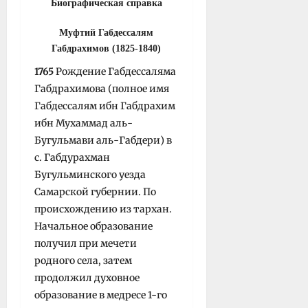
Биографическая справка
Муфтий Габдессалям
Габдрахимов (1825-1840)
1765
Рождение Габдессаляма
Габдрахимова (полное имя
Габдессалям ибн Габдрахим
ибн Мухаммад аль-
Бугульмави аль-Габдери) в
с. Габдурахман
Бугульминского уезда
Самарской губернии. По
происхождению из тар­хан.
Начальное образование
получил при мечети
родного села, затем
продолжил духовное
образование в медресе 1-го