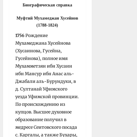
Биографическая справка
Муфтий Мухамеджан Хусейнов
(1788-1824)
1756
Рождение
Мухамеджана Хусейнова
(Хусаинова, Гусейна,
Гусейнова), полное имя
Мухамметзян ибн Хусаин
ибн Мансур ибн Анас аль-
Джабали аль-Бурундуки, в
д. Султанай Уфимского
уезда Уфимской провинции.
По происхождению из
купцов. Высшее духовное
обра­зование получил в
медресе Сеитовского посада
с. Каргалы, а также Бухары,