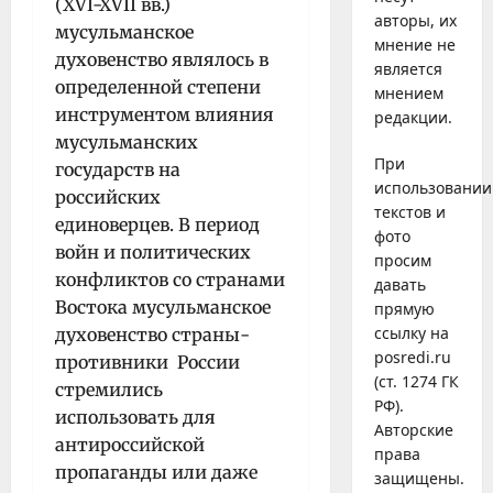
(XVI-XVII вв.)
авторы, их
мусульманское
мнение не
духовенство являлось в
является
определенной степени
мнением
инструментом влияния
редакции.
мусульманских
При
государств на
использовании
российских
текстов и
единоверцев. В период
фото
войн и политических
просим
конфликтов со странами
давать
Востока мусульманское
прямую
ссылку на
духовенство страны-
posredi.ru
противники России
(ст. 1274 ГК
стремились
РФ).
использовать для
Авторские
антироссийской
права
пропаганды или даже
защищены.