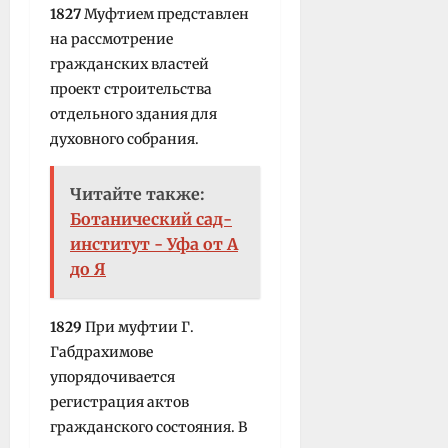
1827
Муфтием пред­ставлен
на рассмотрение
гражданских властей
проект строительства
отдельного здания для
духовного собрания.
Читайте также:
Ботанический сад-
институт - Уфа от А
до Я
1829
При муфтии Г.
Габдрахимове
упорядочивается
регистрация актов
гражданского состояния. В