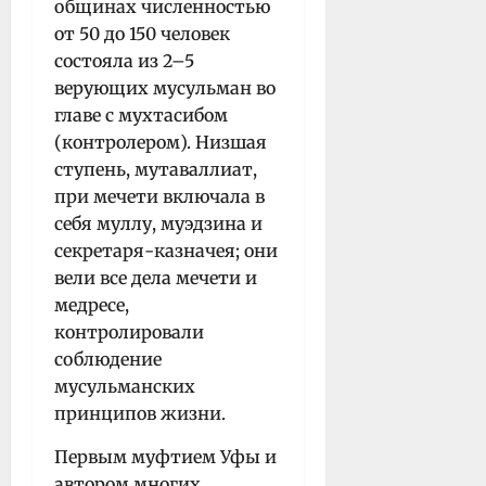
общинах численностью
от 50 до 150 человек
состояла из 2–5
верующих мусульман во
главе с мухтасибом
(контролером). Низшая
ступень, мутаваллиат,
при мечети включала в
себя муллу, муэдзина и
секретаря-казначея; они
вели все дела мечети и
медресе,
контролировали
соблюдение
мусульманских
принципов жизни.
Первым муфтием Уфы и
автором многих