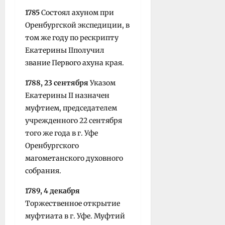
1785
Состоял ахуном при
Орен­бургской экспедиции, в
том же году по рескрипту
Екатерины IIполучил
звание Первого ахуна края.
1788, 23 сентября
Указом
Екатери­ны II назначен
муфтием, председателем
учрежденного 22 сентября
того же года в г. Уфе
Оренбургского
магометанского духовного
собрания.
1789, 4 декабря
Торжественное открытие
муфтиата в г. Уфе. Муфтий