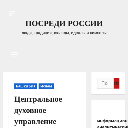
Перейти
к
содержимому
ПОСРЕДИ РОССИИ
люди, традиции, взгляды, идеалы и символы
Основное
меню
Найти:
Башкирия
Ислам
Центральное
духовное
управление
информацион
аналитически