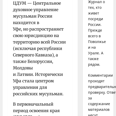
Журнал о
ЦДУМ — Центральное
тех, кто
духовное управление
живет
мусульман России
посреди
находится в
России.
Уфе,
но распространяет
Прежде
свою юрисдикцию на
всего в
Поволжье
территорию всей России
и на
(исключая республики
Урале. А
Северного Кавказа), а
также
также Белоруссии,
рядом.
Молдовы
и Латвии. Исторически
Комментарии
Уфа стала центром
проходят
предваритель
управления для
проверку. Отве
российских мусульман.
за
содержание
В первоначальный
материалов
период освоения края
несут