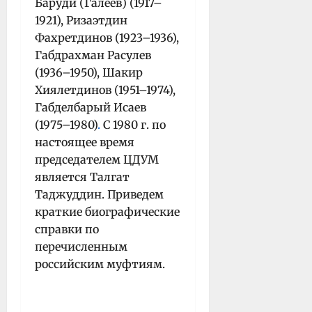
Баруди (Галеев) (1917–
1921), Ризаэтдин
Фахретдинов (1923–1936),
Габдрахман Расулев
(1936–1950), Шакир
Хиялетдинов (1951–1974),
Габделбарый Исаев
(1975–1980)
.
С 1980 г. по
настоящее время
председателем ЦДУМ
является Талгат
Таджуддин. Приведем
краткие биографические
справки по
перечисленным
российским муфтиям.