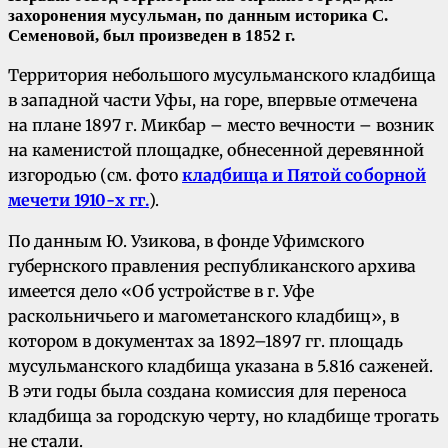
захоронения мусульман, по данным историка С.
Семеновой, был произведен в 1852 г.
Территория небольшого мусульманского кладбища
в западной части Уфы, на горе, впервые отмечена
на плане 1897 г. Микбар – место вечности – возник
на каменистой площадке, обнесенной деревянной
изгородью (см. фото
кладбища и Пятой соборной
мечети 1910-х гг.
).
По данным Ю. Узикова, в фонде Уфимского
губернского правления республиканского архива
имеется дело «Об устройстве в г. Уфе
раскольничьего и магометанского кладбищ», в
котором в документах за 1892–1897 гг. площадь
мусульманского кладбища указана в 5.816 саженей.
В эти годы была создана комиссия для переноса
кладбища за городскую черту, но кладбище трогать
не стали.