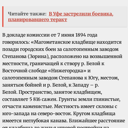
Читайте также:
В Уфе застрелили боевика,
планировавшего теракт
В докладе комиссии от 7 июня 1894 года
говорилось: «Магометанское кладбище находится
позади городских боен за салотопенным заводом
Степанова (Зорина), расположено на возвышенной
местности, граничащей к створу р. Белой к
Восточной слободе «Нижегородка» и
салотопенным заводом Степанова к Югу, местом,
занятым бойней и р. Белой, к Западу – р.
Белой. Пространство, занятое кладбищем,
составляет 5 816 сажен. Грунты земли глинистые,
отчасти каменистые. Местность имеет склоны с
юго-запада на северо-восток. Кругом кладбища
имеется неглубокая канава. Ближайшее расстояние
от кладбища до жилья угловой постройки на