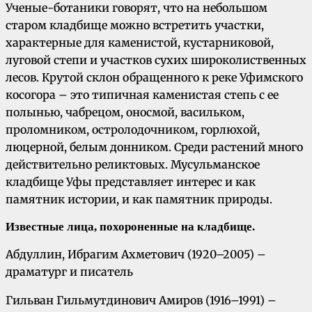
Ученые-ботаники говорят, что на небольшом
старом кладбище можно встретить участки,
характерные для каменистой, кустарниковой,
луговой степи и участков сухих широколиственных
лесов. Крутой склон обращенного к реке Уфимского
косогора – это типичная каменистая степь с ее
полынью, чабрецом, оносмой, васильком,
проломником, остролодочником, горлюхой,
люцерной, белым донником. Среди растений много
действительно реликтовых. Мусульманское
кладбище Уфы представляет интерес и как
памятник истории, и как памятник природы.
Известные лица, похороненные на кладбище.
Абдуллин, Ибрагим Ахметович (1920–2005) –
драматург и писатель
Гильван Гильмутдинович Амиров (1916–1991) –