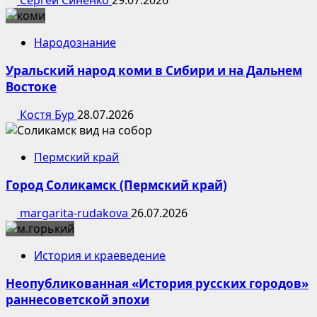
Народознание
Уральский народ коми в Сибири и на Дальнем
Востоке
Костя Бур
28.07.2026
Пермский край
Город Соликамск (Пермский край)
margarita-rudakova
26.07.2026
История и краеведение
Неопубликованная «История русских городов»
раннесоветской эпохи