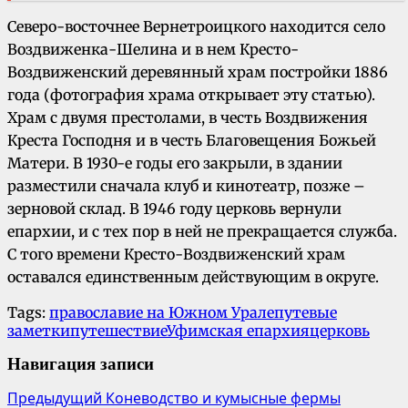
Северо-восточнее Вернетроицкого находится село
Воздвиженка-Шелина и в нем Кресто-
Воздвиженский деревянный храм постройки 1886
года (фотография храма открывает эту статью).
Храм с двумя престолами, в честь Воздвижения
Креста Господня и в честь Благовещения Божьей
Матери. В 1930-е годы его закрыли, в здании
разместили сначала клуб и кинотеатр, позже –
зерновой склад. В 1946 году церковь вернули
епархии, и с тех пор в ней не прекращается служба.
С того времени Кресто-Воздвиженский храм
оставался единственным действующим в округе.
Tags:
православие на Южном Урале
путевые
заметки
путешествие
Уфимская епархия
церковь
Навигация записи
Предыдущий
Коневодство и кумысные фермы