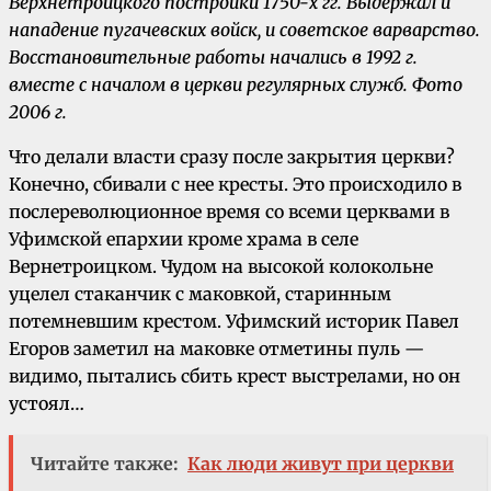
Верхнетроицкого постройки 1750-х гг. Выдержал и
нападение пугачевских войск, и советское варварство.
Восстановительные работы начались в 1992 г.
вместе с началом в церкви регулярных служб. Фото
2006 г.
Что делали власти сразу после закрытия церкви?
Конечно, сбивали с нее кресты. Это происходило в
послереволюционное время со всеми церквами в
Уфимской епархии кроме храма в селе
Вернетроицком. Чудом на высокой колокольне
уцелел стаканчик с маковкой, старинным
потемневшим крестом. Уфимский историк Павел
Егоров заметил на маковке отметины пуль —
видимо, пытались сбить крест выстрелами, но он
устоял…
Читайте также:
Как люди живут при церкви