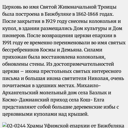
Церковь во имя Святой Живоначальной Троицы
была построена в Бижбуляке в 1862-1868 годах.
После закрытия в 1929 году снесены колокольня и
купол, в здании размещались Дом культуры и Дом
пионеров. После возвращения церкви епархии в
1991 году ее временно переименовали во имя святых
бессребреников Космы и Демьяна. Силами
прихожан была восстановлена колокольня,
обновлены стены. Из достопримечательностей
церкви – икона престольных святых интересного
письма и большая икона святителя Николая, очень
почитаемая в здешних местах. Михаило-
Архангельский молельный дом села Базлык и
Космо-Дамианский приход села Кош- Елга
представляют собой большие деревенские избы с
церковными куполами над крышей.