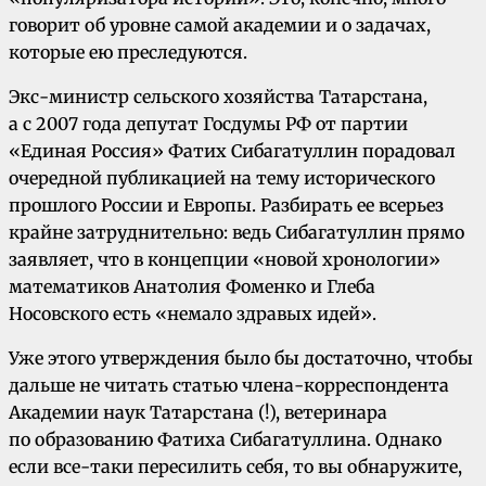
говорит об уровне самой академии и о задачах,
которые ею преследуются.
Экс-министр сельского хозяйства Татарстана,
а с 2007 года депутат Госдумы РФ от партии
«Единая Россия» Фатих Сибагатуллин порадовал
очередной публикацией на тему исторического
прошлого России и Европы. Разбирать ее всерьез
крайне затруднительно: ведь Сибагатуллин прямо
заявляет, что в концепции «новой хронологии»
математиков Анатолия Фоменко и Глеба
Носовского есть «немало здравых идей».
Уже этого утверждения было бы достаточно, чтобы
дальше не читать статью члена-корреспондента
Академии наук Татарстана (!), ветеринара
по образованию Фатиха Сибагатуллина. Однако
если все-таки пересилить себя, то вы обнаружите,