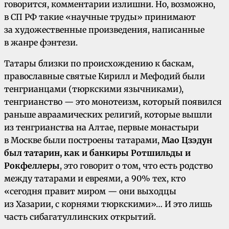
говорится, комментарии излишни. Но, возможно,
в СП РФ такие «научные труды» принимают
за художественные произведения, написанные
в жанре фэнтези.
Татары близки по происхождению к баскам,
православные святые Кирилл и Мефодий были
тенгрианцами (тюркскими язычниками),
тенгрианство — это монотеизм, который появился
раньше авраамических религий, которые вышли
из тенгрианства на Алтае, первые монастыри
в Москве были построены татарами,
Мао Цзэдун
был татарин, как и банкиры Ротшильды и
Рокфеллеры
, это говорит о том, что есть родство
между татарами и евреями, а 90% тех, кто
«сегодня правит миром — они выходцы
из Хазарии, с корнями тюркскими»… И это лишь
часть сибагатуллинских открытий.