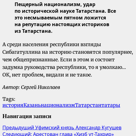
Пещерный национализм, удар
по исторической науке Татарстана. Все
это несмываемым пятном ложится
на репутацию настоящих историков
из Татарстана.
А среди населения республики взгляды
Сибагатуллина на историю становятся популярнее,
чем общепризнанные. Если в этом и состоит
задумка руководства республики, то я умолкаю…
ОК, нет проблем, видали и не такое.
Автор: Сергей Николаев
Tags:
история
Казань
национализм
Татарстан
татары
Навигация записи
Предыдущий
Уфимский князь Александр Кугушев
Следующий:
Арестован глава «Хизб ут-Тахрир»