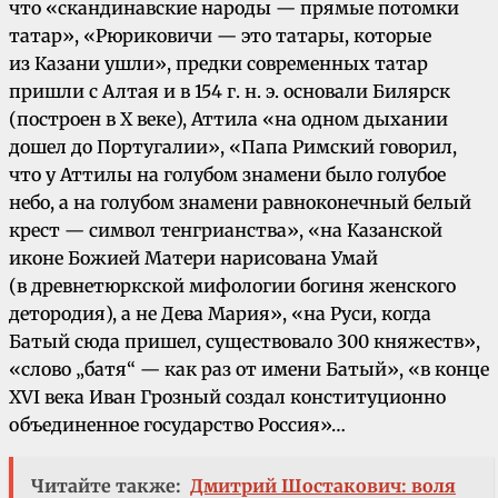
что «скандинавские народы — прямые потомки
татар», «Рюриковичи — это татары, которые
из Казани ушли», предки современных татар
пришли с Алтая и в 154 г. н. э. основали Билярск
(построен в Х веке), Аттила «на одном дыхании
дошел до Португалии», «Папа Римский говорил,
что у Аттилы на голубом знамени было голубое
небо, а на голубом знамени равноконечный белый
крест — символ тенгрианства», «на Казанской
иконе Божией Матери нарисована Умай
(в древнетюркской мифологии богиня женского
детородия), а не Дева Мария», «на Руси, когда
Батый сюда пришел, существовало 300 княжеств»,
«слово „батя“ — как раз от имени Батый», «в конце
XVI века Иван Грозный создал конституционно
объединенное государство Россия»…
Читайте также:
Дмитрий Шостакович: воля