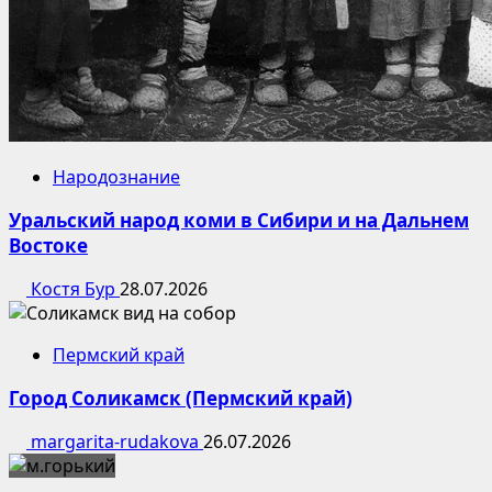
Народознание
Уральский народ коми в Сибири и на Дальнем
Востоке
Костя Бур
28.07.2026
Пермский край
Город Соликамск (Пермский край)
margarita-rudakova
26.07.2026