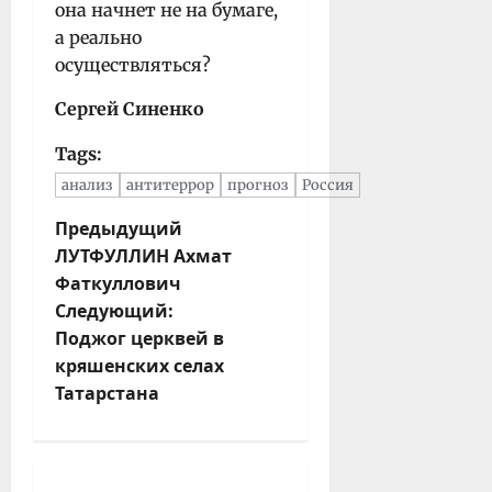
она начнет не на бумаге,
а реально
осуществляться?
Сергей Синенко
Tags:
анализ
антитеррор
прогноз
Россия
Н
Предыдущий
ЛУТФУЛЛИН Ахмат
а
Фаткуллович
в
Следующий:
и
Поджог церквей в
г
кряшенских селах
а
Татарстана
ц
и
я
з