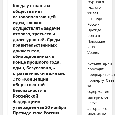
Журнал о
Когда у страны и
тех, кто
общества нет
живет
основополагающей
посреди
идеи, сложно
России.
осуществлять задачи
Прежде
второго, третьего и
всего в
далее уровней. Среди
Поволжье
правительственных
и на
документов,
Урале.
обнародованных в
конце прошлого года,
Комментарии
один, безусловно, –
проходят
стратегически важный.
предваритель
Это «Концепция
проверку. Отве
общественной
за
безопасности в
содержание
Российской
материалов
Федерации»,
несут
утвержденная
20 ноября
авторы, их
Президентом России
мнение не