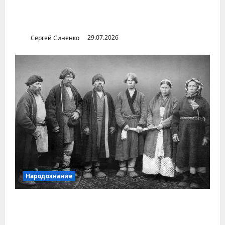
Илья Бердников — казанский канонист,
поставивший церковь над государством
Сергей Синенко
29.07.2026
Народознание
Уральский народ коми в Сибири и на
Дальнем Востоке