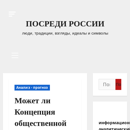
Перейти
к
содержимому
ПОСРЕДИ РОССИИ
люди, традиции, взгляды, идеалы и символы
Основное
меню
Найти:
Анализ - прогноз
Может ли
Концепция
общественной
информацион
аналитически