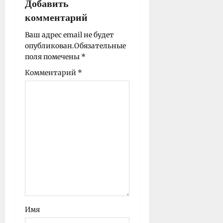
Добавить
а
комментарий
п
и
Ваш адрес email не будет
опубликован.
Обязательные
с
поля помечены
*
и
Комментарий
*
Имя