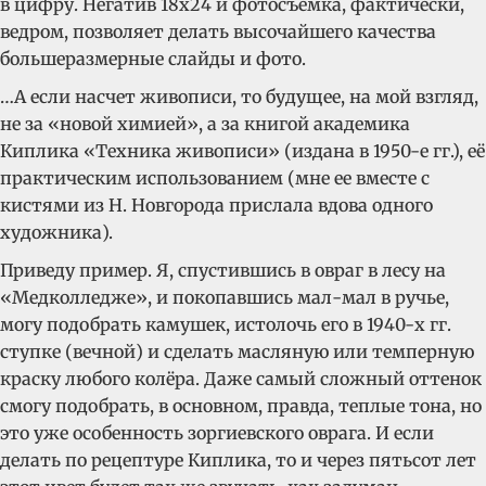
в цифру. Негатив 18х24 и фотосъемка, фактически,
ведром, позволяет делать высочайшего качества
большеразмерные слайды и фото.
…А если насчет живописи, то будущее, на мой взгляд,
не за «новой химией», а за книгой академика
Киплика «Техника живописи» (издана в 1950-е гг.), её
практическим использованием (мне ее вместе с
кистями из Н. Новгорода прислала вдова одного
художника).
Приведу пример. Я, спустившись в овраг в лесу на
«Медколледже», и покопавшись мал-мал в ручье,
могу подобрать камушек, истолочь его в 1940-х гг.
ступке (вечной) и сделать масляную или темперную
краску любого колёра. Даже самый сложный оттенок
смогу подобрать, в основном, правда, теплые тона, но
это уже особенность зоргиевского оврага. И если
делать по рецептуре Киплика, то и через пятьсот лет