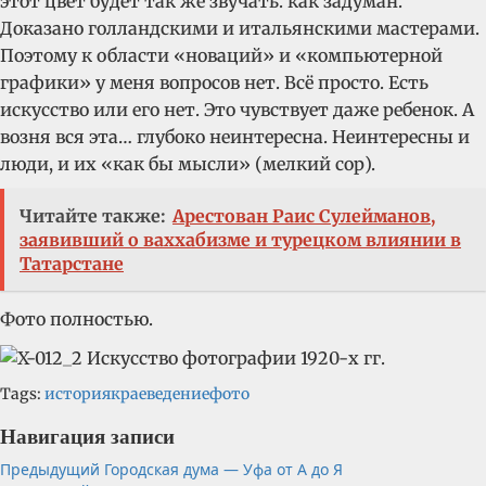
этот цвет будет так же звучать. как задуман.
Доказано голландскими и итальянскими мастерами.
Поэтому к области «новаций» и «компьютерной
графики» у меня вопросов нет. Всё просто. Есть
искусство или его нет. Это чувствует даже ребенок. А
возня вся эта… глубоко неинтересна. Неинтересны и
люди, и их «как бы мысли» (мелкий сор).
Читайте также:
Арестован Раис Сулейманов,
заявивший о ваххабизме и турецком влиянии в
Татарстане
Фото полностью.
Tags:
история
краеведение
фото
Навигация записи
Предыдущий
Городская дума — Уфа от А до Я