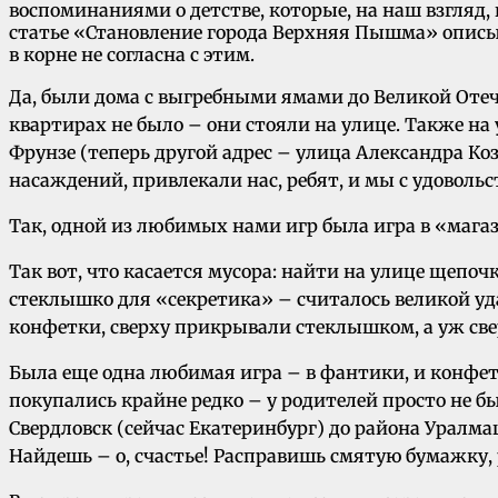
воспоминаниями о детстве, которые, на наш взгляд,
статье «Становление города Верхняя Пышма» описыв
в корне не согласна с этим.
Да, были дома с выгребными ямами до Великой Отеч
квартирах не было – они стояли на улице. Также на
Фрунзе (теперь другой адрес – улица Александра Ко
насаждений, привлекали нас, ребят, и мы с удовольс
Так, одной из любимых нами игр была игра в «мага
Так вот, что касается мусора: найти на улице щепо
стеклышко для «секретика» – считалось великой уд
конфетки, сверху прикрывали стеклышком, а уж све
Была еще одна любимая игра – в фантики, и конфетн
покупались крайне редко – у родителей просто не бы
Свердловск (сейчас Екатеринбург) до района Уралма
Найдешь – о, счастье! Расправишь смятую бумажку, 