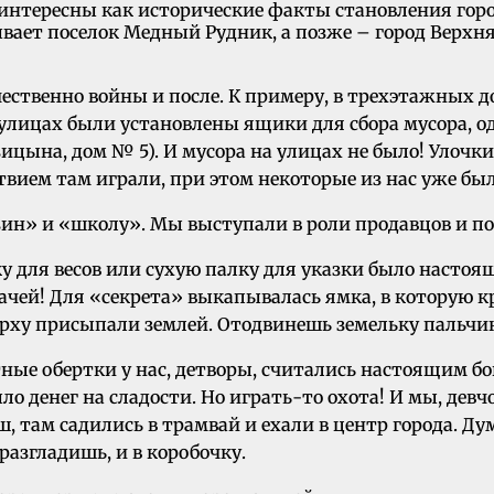
 интересны как исторические факты становления город
ает поселок Медный Рудник, а позже – город Верхня
ественно войны и после. К примеру, в трехэтажных д
 улицах были установлены ящики для сбора мусора, од
зицына, дом № 5). И мусора на улицах не было! Улоч
твием там играли, при этом некоторые из нас уже был
зин» и «школу». Мы выступали в роли продавцов и по
чку для весов или сухую палку для указки было насто
ачей! Для «секрета» выкапывалась ямка, в которую к
рху присыпали землей. Отодвинешь земельку пальчико
ые обертки у нас, детворы, считались настоящим бог
ло денег на сладости. Но играть-то охота! И мы, дев
ш, там садились в трамвай и ехали в центр города. Д
разгладишь, и в коробочку.