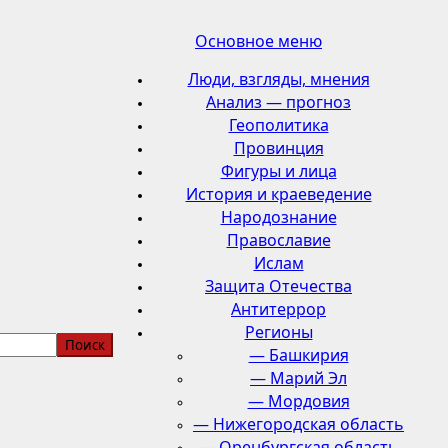
Основное меню
Люди, взгляды, мнения
Анализ — прогноз
Геополитика
Провинция
Фигуры и лица
История и краеведение
Народознание
Православие
Ислам
Защита Отечества
Антитеррор
Регионы
— Башкирия
— Марий Эл
— Мордовия
— Нижегородская область
— Оренбургская область