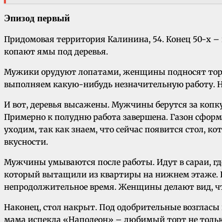
Эпизод первый
Придомовая территория Калинина, 54. Конец 50-х –
копают ямы под деревья.
Мужики орудуют лопатами, женщины подносят торф
выполняем какую-нибудь незначительную работу. На
И вот, деревья высажены. Мужчины берутся за копку
Примерно к полудню работа завершена. Газон сформи
уходим, так как знаем, что сейчас появится стол, 
вкусности.
Мужчины умываются после работы. Идут в сараи, где 
который вытащили из квартиры на нижнем этаже. П
непродолжительное время. Женщины делают вид, чт
Наконец, стол накрыт. Под одобрительные возгласы н
мама испекла «Наполеон» – любимый торт не только