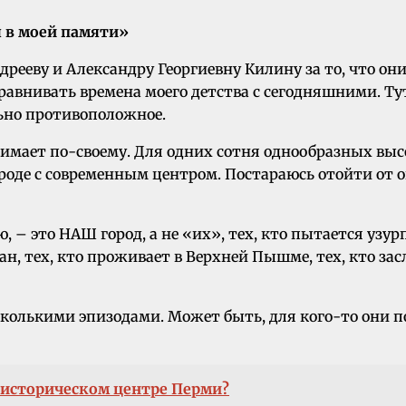
я в моей памяти»
ндрееву и Александру Георгиевну Килину за то, что 
равнивать времена моего детства с сегодняшними. Тут
ьно противоположное.
имает по-своему. Для одних сотня однообразных выс
роде с современным центром. Постараюсь отойти от о
ю, – это НАШ город, а не «их», тех, кто пытается уз
, тех, кто проживает в Верхней Пышме, тех, кто зас
колькими эпизодами. Может быть, для кого-то они 
 историческом центре Перми?