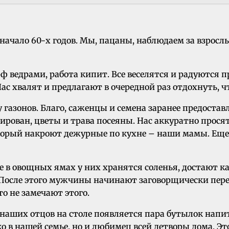
 начало 60-х годов. Мы, пацаны, наблюдаем за взрос
 ведрами, работа кипит. Все веселятся и радуются
с хвалят и предлагают в очередной раз отдохнуть, ч
 газонов. Благо, саженцы и семена заранее предоста
рован, цветы и трава посеяны. Нас аккуратно просят
который накроют дежурные по кухне – наши мамы. Еще 
в овощных ямах у них хранятся соленья, достают капу
осле этого мужчины начинают заговорщически пере
о не замечают этого.
аших отцов на столе появляется пара бутылок напитк
 в нашей семье, но и любимец всей детворы дома. Э