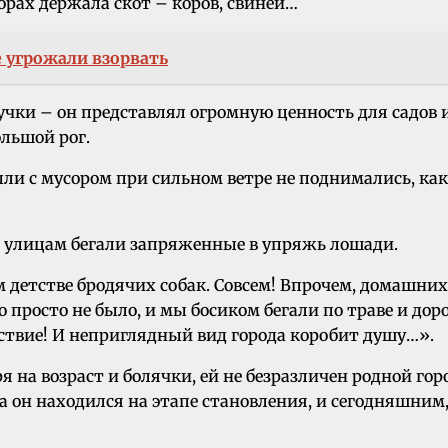
орах держала скот – коров, свиней…
 угрожали взорвать
кучки – он представлял огромную ценность для садов 
ольшой рог.
пыли с мусором при сильном ветре не поднимались, как
о улицам бегали запряженные в упряжь лошади.
 детстве бродячих собак. Совсем! Впрочем, домашних
о просто не было, и мы босиком бегали по траве и дор
дствие! И неприглядный вид города коробит душу…».
 на возраст и болячки, ей не безразличен родной го
 он находился на этапе становления, и сегодняшни