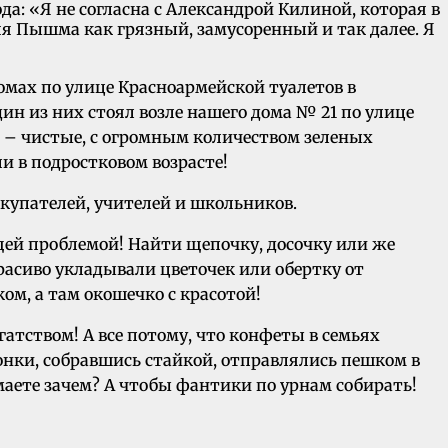
а: «Я не согласна с Александрой Килиной, которая в
я Пышма как грязный, замусоренный и так далее. Я
омах по улице Красноармейской туалетов в
ин из них стоял возле нашего дома № 21 по улице
ки – чистые, с огромным количеством зеленых
и в подростковом возрасте!
купателей, учителей и школьников.
ящей проблемой! Найти щепочку, досочку или же
расиво укладывали цветочек или обертку от
м, а там окошечко с красотой!
атством! А все потому, что конфеты в семьях
чонки, собравшись стайкой, отправлялись пешком в
умаете зачем? А чтобы фантики по урнам собирать!