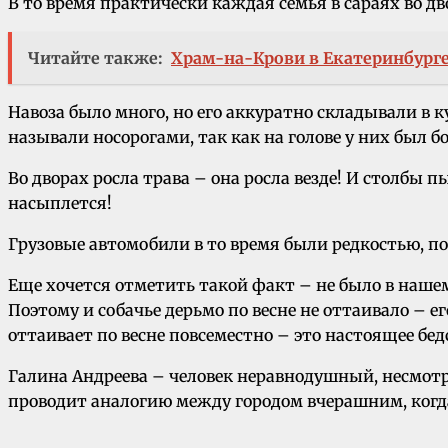
В то время практически каждая семья в сараях во дв
Читайте также:
Храм-на-Крови в Екатеринбурге
Навоза было много, но его аккуратно складывали в 
называли носорогами, так как на голове у них был б
Во дворах росла трава – она росла везде! И столбы 
насыплется!
Грузовые автомобили в то время были редкостью, п
Еще хочется отметить такой факт – не было в нашем
Поэтому и собачье дерьмо по весне не оттаивало – ег
оттаивает по весне повсеместно – это настоящее бе
Галина Андреева – человек неравнодушный, несмотря
проводит аналогию между городом вчерашним, когда