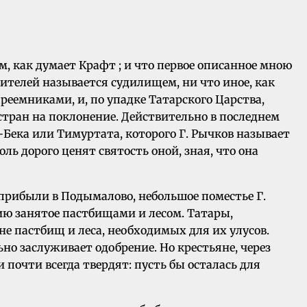
м, как думает Крафт ; и что первое описанное мною
жителей называется судилищем, ни что иное, как
преемниками, и, по упадке Татарского Царства,
стран на поклонение. Действительно в последнем
ека или Тимуртата, которого Г. Рычков называет
ль дорого ценят святость оной, зная, что она
 прибыли в Подымалово, небольшое поместье Г.
ию занятое пастбищами и лесом. Татары,
е пастбищ и леса, необходимых для их улусов.
но заслуживает одобрение. Но крестьяне, через
 почти всегда твердят: пусть бы осталась для