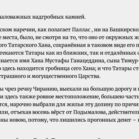
 маловажных надгробных камней.
ском наречии, как полагает Паллас , ни на Башкирско
 места, было, не смотря на то, что оно от окружных 
го Татарского Хана, сохранённая в таковом виде его 
стекаются Татары как из ближних, так и отдалённых 
нается имя Хана Мустафы Гаиацеддина, сына Тимур-Б
здесь находится гробница сего Хана; и что Татары сто
 страшного и могущественного Царства.
вы чрез речку Чиранию, выехали на большую дорогу и
 и здесь также ровное местоположение, большею част
я, нарочно выбрали для жилья эту долину по причин
и, отъехав восемь вёрст от Подымалова, действитель
ьны новою, потому, что лишились прогонных денег – и