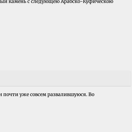
бный камень с следующею Арабско-Куфическою
и почти уже совсем развалившуюся. Во