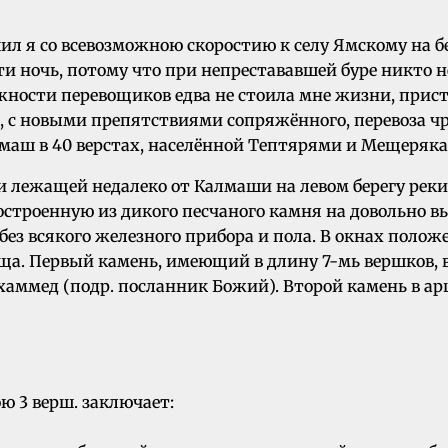
ил я со всевозможною скоростию к селу Ямскому на б
и ночь, потому что при непрестававшей буре никто 
ости перевощиков едва не стоила мне жизни, пристал
о, с новыми препятствиями сопряжённого, перевоза чр
маш в 40 верстах, населённой Тептярями и Мещеряк
 лежащей недалеко от Калмаши на левом берегу реки 
остроенную из дикого песчаного камня на довольно в
 без всякого железного прибора и пола. В окнах поло
а. Первый камень, имеющий в длину 7-мь вершков, в 
Мухаммед (подр. посланник Божий). Второй камень в 
ю 3 верш. заключает: