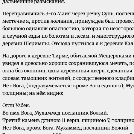
дальнейшие разыскания.
Переправившись 3-го Маия через речку Сунь, поспеш
местечке я, против желания, принужден был провест
большою однакож опасностию, которая по неосторожн
и скучной езды по болотам и лесам, и многотрудног
деревни Шеримпы. Отсюда пустился я к деревне Кал
На дороге к деревне Тирме, обитаемой Мещеряками и
увидел я довольно хорошо сохранившуюся мечеть, п
окна без оконниц; одна деревянная дверь, сделанная
словам тамошних жителей, с соседственного кладбищ
Нет Бога, (подразумевается: кроме Бога единого); 
толщины; на нём видно:
Огли Узбек.
Во имя Бога, Мухаммед посланник Божий.
Третий камень длиною 11 верш. шириною 7, толщино
Нет Бога, кроме Бога. Мухаммед посланник Божий.