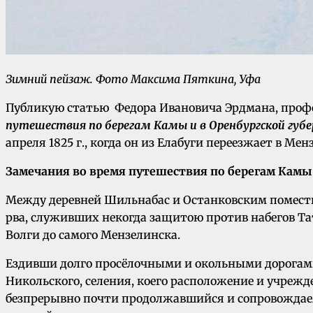
Зимний пейзаж. Фото Максима Пяткина, Уфа
Публикую статью Федора Ивановича Эрдмана, професс
путешествия по берегам Камы и в Оренбургской губ
апреля 1825 г., когда он из Елабуги переезжает в Ме
Замечания во время путешествия по берегам Камы
Между деревней Шильнабас и Останковским поместием
рва, служивших некогда защитою против набегов Тат
Волги до самого Мензелинска.
Ездивши долго просёлочными и окольными дорогами,
Никольского, селения, коего расположение и учрежд
безпрерывно почти продолжавшийся и сопровождаемы