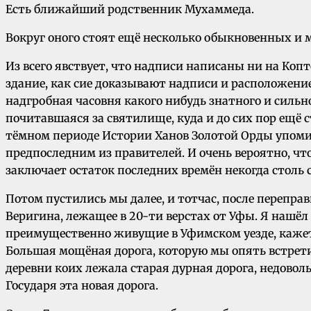
Есть ближайший родственник Мухаммеда.
Вокруг оного стоят ещё несколько обыкновенных и
Из всего явствует, что надписи написаны ни на Копт
здание, как сие доказывают надписи и расположение
надгробная часовня какого нибудь знатного и сильно
почитавшаяся за святилище, куда и до сих пор ещё 
тёмном периоде Истории Ханов Золотой Орды упоми
предпоследним из правителей. И очень вероятно, что 
заключает остаток последних времён некогда столь
Потом пустились мы далее, и тотчас, после перепра
Веригина, лежащее в 20-ти верстах от Уфы. Я нашёл
преимущественно живущие в Уфимском уезде, кажетс
Большая мощёная дорога, которую мы опять встретил
деревни коих лежала старая дурная дорога, недовол
Государя эта новая дорога.