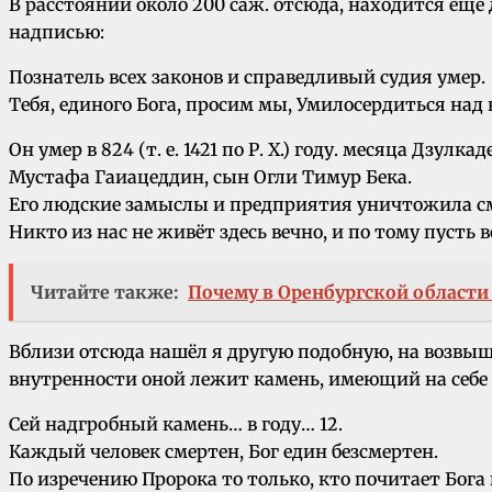
В расстоянии около 200 саж. отсюда, находится е
надписью:
Познатель всех законов и справедливый судия умер.
Тебя, единого Бога, просим мы, Умилосердиться над 
Он умер в 824 (т. е. 1421 по Р. Х.) году. месяца Дзулкаде
Мустафа Гаиацеддин, сын Огли Тимур Бека.
Его людские замыслы и предприятия уничтожила с
Никто из нас не живёт здесь вечно, и по тому пусть 
Читайте также:
Почему в Оренбургской области
Вблизи отсюда нашёл я другую подобную, на возвыш
внутренности оной лежит камень, имеющий на себе
Сей надгробный камень… в году… 12.
Каждый человек смертен, Бог един безсмертен.
По изречению Пророка то только, кто почитает Бога