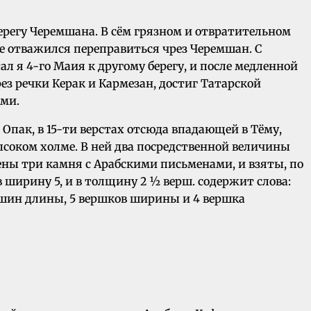
ерегу Черемшана. В сём грязном и отвратительном
не отважился переправиться чрез Черемшан. С
 я 4-го Маия к другому берегу, и после медленной
ез речки Керак и Кармезан, достиг Татарской
ами.
Опак, в 15-ти верстах отсюда впадающей в Тёму,
ысоком холме. В ней два посредственной величины
жены три камня с Арабскими письменами, и взяты, по
ширину 5, и в толщину 2 ½ верш. содержит слова:
аршин длины, 5 вершков ширины и 4 вершка