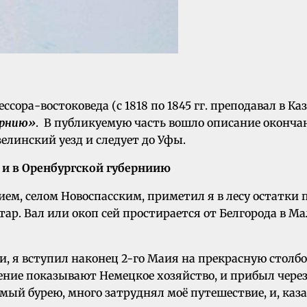
ора-востоковеда (с 1818 по 1845 гг. преподавал в К
ернию»
. В публикуемую часть вошло описание оконча
нзелинский уезд и следует до Уфы.
 и в Оренбургской губерниию
, селом Новоспасским, приметил я в лесу остатки по
ар. Вал или окоп сей простирается от Белгорода в Ма
 я вступил наконец 2-го Маия на прекрасную столбо
ение показывают Немецкое хозяйство, и прибыл через
й бурею, много затруднял моё путешествие, и, каза