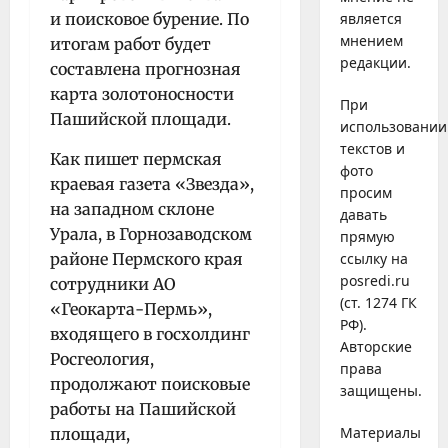
и поисковое бурение. По
является
мнением
итогам работ будет
редакции.
составлена прогнозная
карта золотоносности
При
Пашийской площади.
использовании
текстов и
Как пишет пермская
фото
краевая газета «Звезда»,
просим
на западном склоне
давать
Урала, в Горнозаводском
прямую
районе Пермского края
ссылку на
posredi.ru
сотрудники АО
(ст. 1274 ГК
«Геокарта-Пермь»,
РФ).
входящего в госхолдинг
Авторские
Росгеология,
права
продолжают поисковые
защищены.
работы на Пашийской
Материалы
площади,