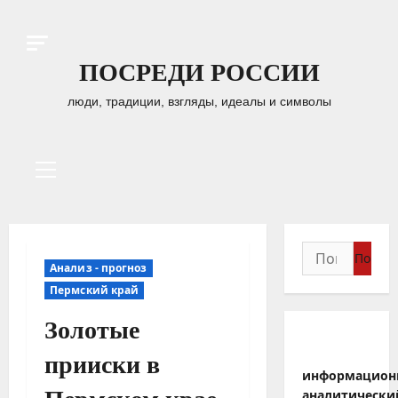
Перейти
к
содержимому
ПОСРЕДИ РОССИИ
люди, традиции, взгляды, идеалы и символы
Основное
меню
Найти:
Анализ - прогноз
Пермский край
Золотые
прииски в
информацион
аналитически