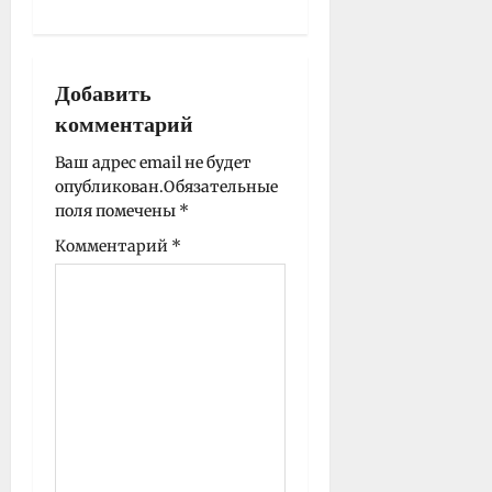
ц
и
я
Добавить
з
комментарий
а
п
Ваш адрес email не будет
опубликован.
Обязательные
и
поля помечены
*
с
Комментарий
*
и