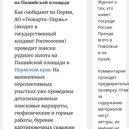
Журнал о
на Пашийской площади
тех, кто
Как сообщают из Перми,
живет
АО «Геокарта-Пермь»
посреди
(входит в
России.
государственный
Прежде
всего в
холдинг Росгеология)
Поволжье
проводит поиски
и на
рудного золота на
Урале.
Пашийской площади в
Пермском крае
. На
Комментарии
выявленных
проходят
предваритель
перспективных
проверку. Отве
участках уже проведены
за
детализационные
содержание
поисковые маршруты,
материалов
геофизические и горные
несут
работы, бурение
авторы, их
картировочных скважин
мнение не