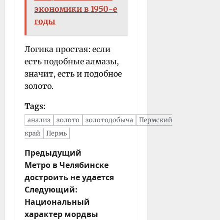
экономики в 1950-е
годы
Логика простая: если
есть подобные алмазы,
значит, есть и подобное
золото.
Tags:
анализ
золото
золотодобыча
Пермский
край
Пермь
Н
Предыдущий
Метро в Челябинске
а
достроить не удается
в
Следующий:
и
Национальный
г
характер мордвы
а