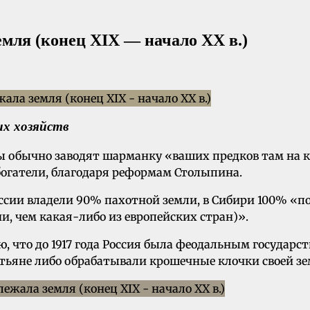
емля (конец XIX — начало XX в.)
их хозяйств
ты обычно заводят шарманку «ваших предков там на 
 богатели, благодаря реформам Столыпина.
ссии владели 90% пахотной земли, в Сибири 100% «по 
и, чем какая-либо из европейских стран)».
что до 1917 года Россия была феодальным государств
стьяне либо обрабатывали крошечные клочки своей зе