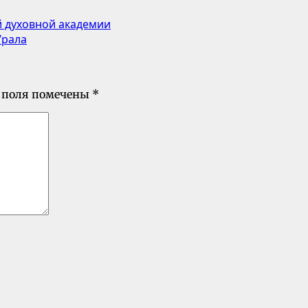
й духовной академии
Урала
 поля помечены
*