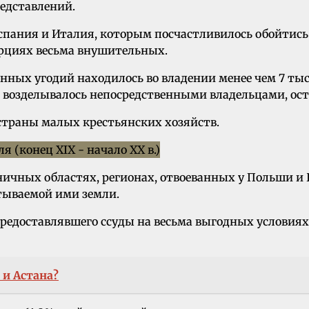
редставлений.
Испания и Италия, которым посчастливилось обойтис
орциях весьма внушительных.
енных угодий находилось во владении менее чем 7 тыс
 возделывалось непосредственными владельцами, ост
страны малых крестьянских хозяйств.
ичных областях, регионах, отвоеванных у Польши и
тываемой ими земли.
редоставлявшего ссуды на весьма выгодных условиях
 и Астана?