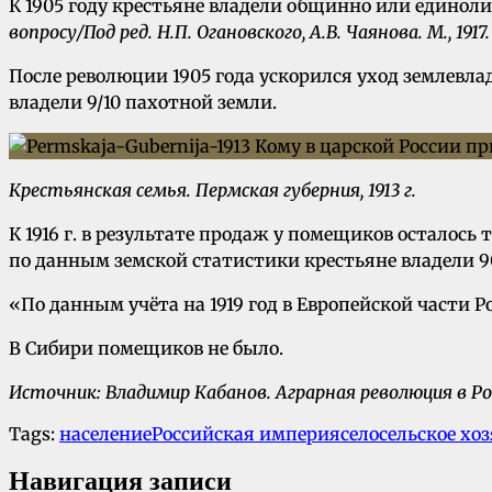
К 1905 году крестьяне владели общинно или единоли
вопросу/Под ред. Н.П. Огановского, А.В. Чаянова. М., 1917. В
После революции 1905 года ускорился уход землевлад
владели 9/10 пахотной земли.
Крестьянская семья. Пермская губерния, 1913 г.
К 1916 г. в результате продаж у помещиков осталось 
по данным земской статистики крестьяне владели 90
«По данным учёта на 1919 год в Европейской части Ро
В Сибири помещиков не было.
Источник: Владимир Кабанов. Аграрная революция в Рос
Tags:
население
Российская империя
село
сельское хо
Навигация записи