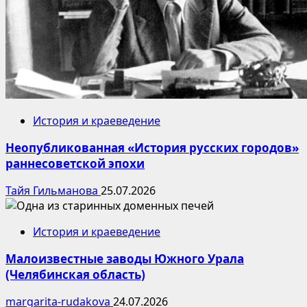
История и краеведение
Неопубликованная «История русских городов»
раннесоветской эпохи
Тайя Гильманова
25.07.2026
История и краеведение
Малоизвестные заводы Южного Урала
(Челябинская область)
margarita-rudakova
24.07.2026