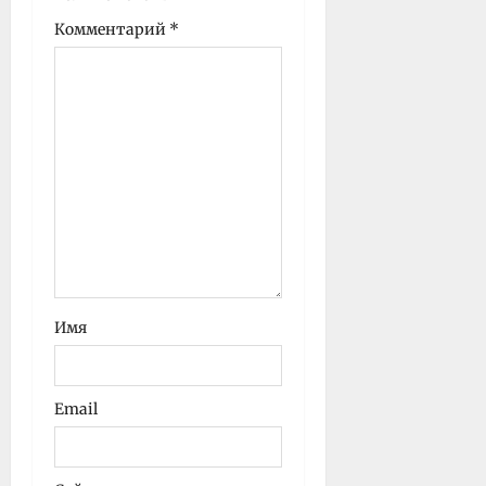
с
Комментарий
*
и
Имя
Email