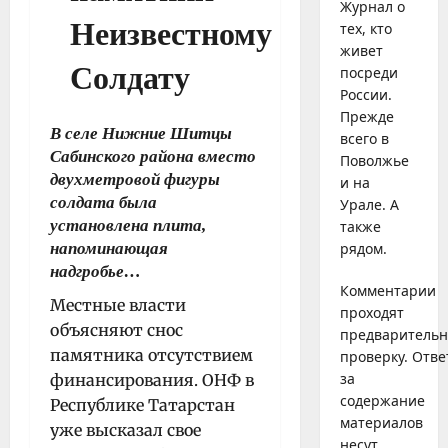
Журнал о
тех, кто
живет
посреди
России.
Прежде
В селе Нижние Шитцы
всего в
Сабинского района вместо
Поволжье
двухметровой фигуры
и на
солдата была
Урале. А
установлена плита,
также
напоминающая
рядом.
надгробье…
Комментарии
Местные власти
проходят
объясняют снос
предваритель
памятника отсутствием
проверку. Отве
за
финансирования. ОНФ в
содержание
Республике Татарстан
материалов
уже высказал свое
несут