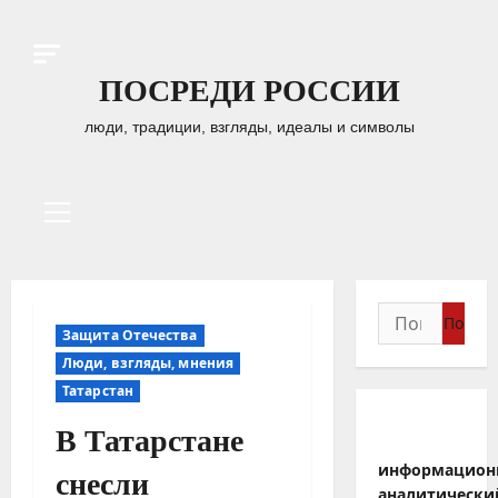
Перейти
к
содержимому
ПОСРЕДИ РОССИИ
люди, традиции, взгляды, идеалы и символы
Основное
меню
Найти:
Защита Отечества
Люди, взгляды, мнения
Татарстан
В Татарстане
информацион
снесли
аналитически