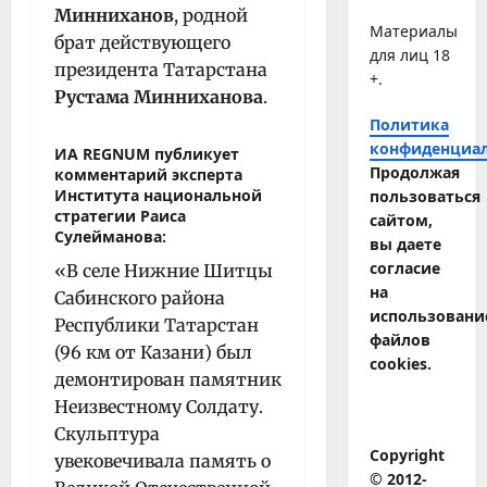
Минниханов
, родной
Материалы
брат действующего
для лиц 18
президента Татарстана
+.
Рустама Минниханова
.
Политика
конфиденциа
ИА REGNUM
публикует
Продолжая
комментарий эксперта
Института национальной
пользоваться
стратегии
Раиса
сайтом,
Сулейманова
:
вы даете
согласие
«В селе Нижние Шитцы
на
Сабинского района
использовани
Республики Татарстан
файлов
(96 км от Казани) был
cookies.
демонтирован памятник
Неизвестному Солдату.
Скульптура
Copyright
увековечивала память о
© 2012-