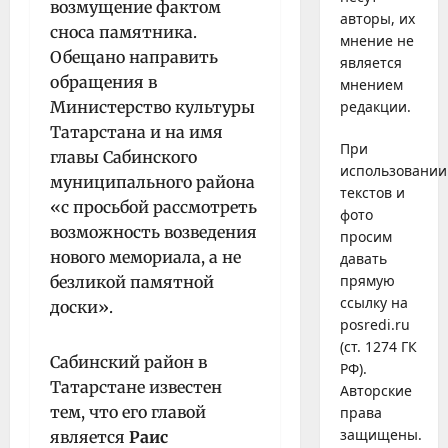
возмущение фактом
авторы, их
сноса памятника.
мнение не
Обещано направить
является
обращения в
мнением
Министерство культуры
редакции.
Татарстана и на имя
При
главы Сабинского
использовании
муниципального района
текстов и
«с просьбой рассмотреть
фото
возможность возведения
просим
нового мемориала, а не
давать
прямую
безликой памятной
ссылку на
доски».
posredi.ru
(ст. 1274 ГК
Сабинский район в
РФ).
Татарстане известен
Авторские
тем, что его главой
права
защищены.
является
Раис