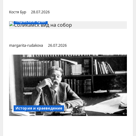
Дальнем Востоке
Костя Бур
28.07.2026
Пермский край
Город Соликамск (Пермский край)
margarita-rudakova
26.07.2026
История и краеведение
Неопубликованная «История русских
городов» раннесоветской эпохи