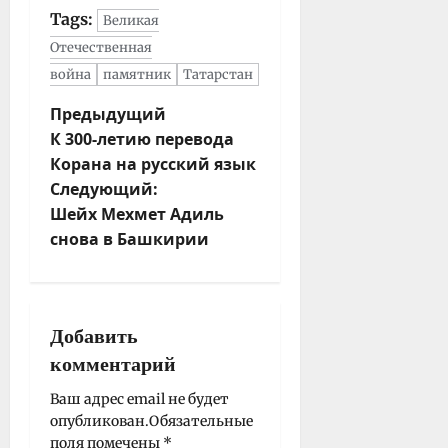
Tags:
Великая
Отечественная
война
памятник
Татарстан
Н
Предыдущий
К 300-летию перевода
а
Корана на русский язык
в
Следующий:
и
Шейх Мехмет Адиль
г
снова в Башкирии
а
ц
и
я
Добавить
з
комментарий
а
п
Ваш адрес email не будет
опубликован.
Обязательные
и
поля помечены
*