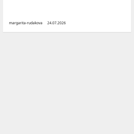
Малоизвестные заводы Южного Урала
(Челябинская область)
margarita-rudakova
24.07.2026