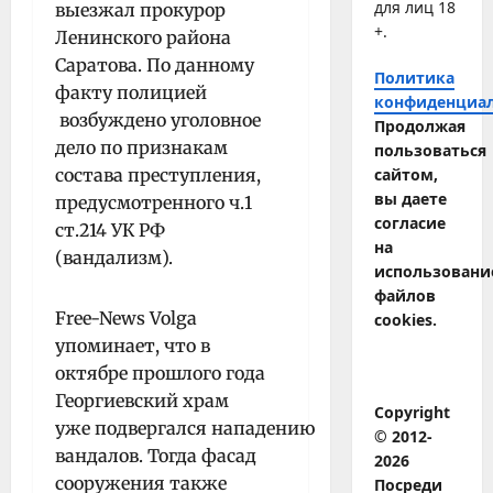
для лиц 18
выезжал прокурор
+.
Ленинского района
Саратова. По данному
Политика
факту полицией
конфиденциа
возбуждено уголовное
Продолжая
дело по признакам
пользоваться
состава преступления,
сайтом,
вы даете
предусмотренного ч.1
согласие
ст.214 УК РФ
на
(вандализм).
использовани
файлов
Free-News Volga
cookies.
упоминает, что в
октябре прошлого года
Георгиевский храм
Copyright
уже подвергался нападению
© 2012-
вандалов. Тогда фасад
2026
сооружения также
Посреди