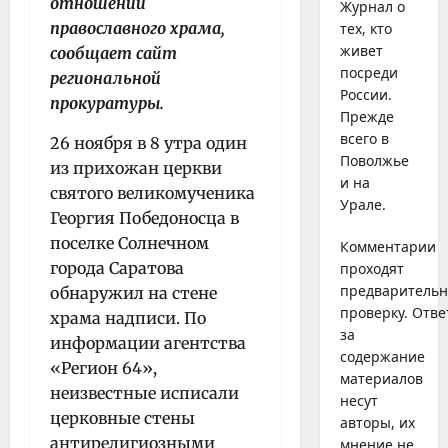
отношении
Журнал о
православного храма,
тех, кто
живет
сообщает
сайт
посреди
региональной
России.
прокуратуры
.
Прежде
всего в
26 ноября в 8 утра один
Поволжье
из прихожан церкви
и на
святого великомученика
Урале.
Георгия Победоносца в
поселке Солнечном
Комментарии
города Саратова
проходят
предваритель
обнаружил на стене
проверку. Отве
храма надписи. По
за
информации агентства
содержание
«Регион 64»,
материалов
неизвестные исписали
несут
церковные стены
авторы, их
антирелигиозными
мнение не