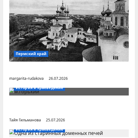
Пермский край
Город Соликамск (Пермский край)
margarita-rudakova
26.07.2026
История и краеведение
Неопубликованная «История русских
городов» раннесоветской эпохи
Тайя Гильманова
25.07.2026
История и краеведение