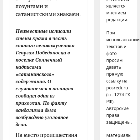
является
лозунгами и
мнением
сатанистскими знаками.
редакции.
Неизвестные исписали
При
стены храма в честь
использовании
святого великомученика
текстов и
Георгия Победоносца в
фото
поселке Солнечный
просим
надписями
давать
прямую
«сатанинского»
ссылку на
содержания. О
posredi.ru
случившемся в полицию
(ст. 1274 ГК
сообщил один из
РФ).
прихожан. По факту
Авторские
вандализма было
права
возбуждено уголовное
защищены.
дело.
На место происшествия
Материалы