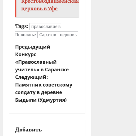
Крестовоздвиженская
церковь в Уфе
Tags:
православие в
Поволжье
Саратов
церковь
Н
Предыдущий
Конкурс
а
«Православный
в
учитель» в Саранске
и
Следующий:
г
Памятник советскому
а
солдату в деревне
ц
Быдыпи (Удмуртия)
и
я
з
а
Добавить
п