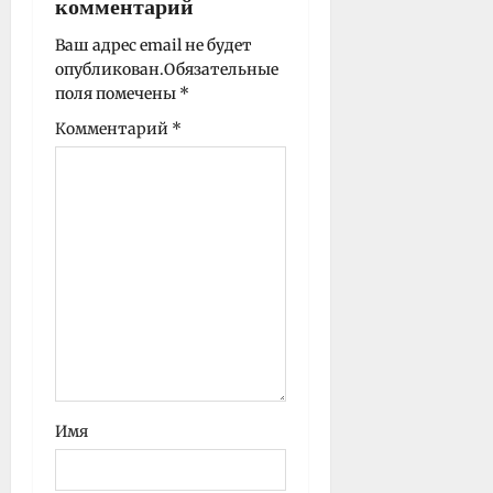
комментарий
и
Ваш адрес email не будет
с
опубликован.
Обязательные
и
поля помечены
*
Комментарий
*
Имя