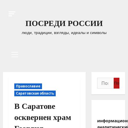
Перейти
к
содержимому
ПОСРЕДИ РОССИИ
люди, традиции, взгляды, идеалы и символы
Основное
меню
Найти:
Православие
Саратовская область
В Саратове
осквернен храм
информацион
аналитически