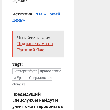
церковь
Источник:
РИА «Новый
День»
Читайте также:
Поджог храма на
Ганиной Яме
Tags:
Екатеринбург
православие
на Урале
Свердловская
область
Н
Предыдущий
Спецслужбы найдут и
а
уничтожат террористов
в