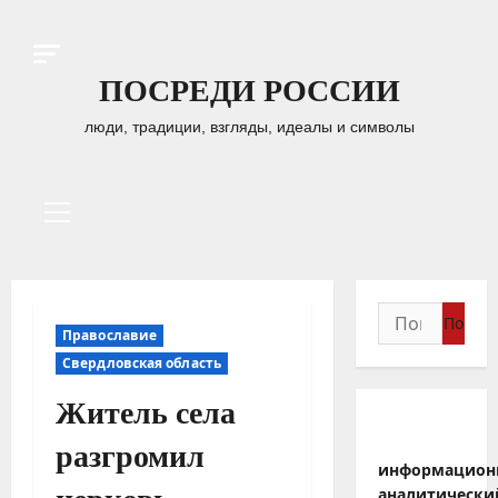
Перейти
к
содержимому
ПОСРЕДИ РОССИИ
люди, традиции, взгляды, идеалы и символы
Основное
меню
Найти:
Православие
Свердловская область
Житель села
разгромил
информацион
аналитически