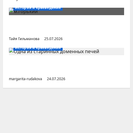
История и краеведение
Неопубликованная «История русских
городов» раннесоветской эпохи
Тайя Гильманова
25.07.2026
История и краеведение
Малоизвестные заводы Южного Урала
(Челябинская область)
margarita-rudakova
24.07.2026