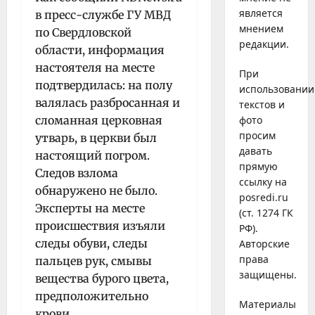
является
в пресс-службе ГУ МВД
мнением
по Свердловской
редакции.
области, информация
настоятеля на месте
При
подтвердилась: на полу
использовании
валялась разбросанная и
текстов и
сломанная церковная
фото
просим
утварь, в церкви был
давать
настоящий погром.
прямую
Следов взлома
ссылку на
обнаружено не было.
posredi.ru
Эксперты на месте
(ст. 1274 ГК
происшествия изъяли
РФ).
следы обуви, следы
Авторские
права
пальцев рук, смывы
защищены.
вещества бурого цвета,
предположительно
Материалы
крови.