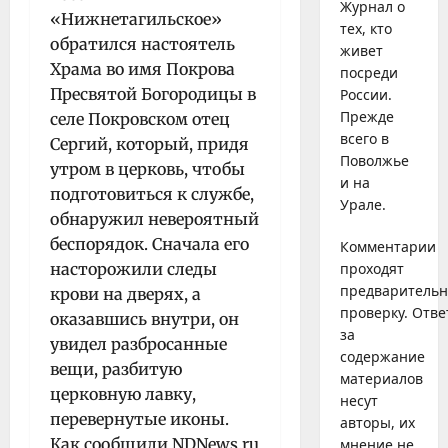
Журнал о
«Нижнетагильское»
тех, кто
обратился настоятель
живет
Храма во имя Покрова
посреди
Пресвятой Богородицы в
России.
Прежде
селе Покровском отец
всего в
Сергий, который, придя
Поволжье
утром в церковь, чтобы
и на
подготовиться к службе,
Урале.
обнаружил невероятный
беспорядок. Сначала его
Комментарии
насторожили следы
проходят
предваритель
крови на дверях, а
проверку. Отве
оказавшись внутри, он
за
увидел разбросанные
содержание
вещи, разбитую
материалов
церковную лавку,
несут
перевернутые иконы.
авторы, их
Как сообщили NDNews.ru
мнение не