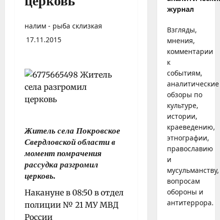
церковь
журнал
налим - рыба склизкая
Взгляды,
17.11.2015
мнения,
комментарии
к
событиям,
аналитические
обзоры по
культуре,
истории,
краеведению,
Житель села Покровское
этнографии,
Свердловской области в
православию
момент помрачения
и
рассудка разгромил
мусульманству,
церковь.
вопросам
обороны и
Накануне в 08:50 в отдел
антитеррора.
полиции № 21 МУ МВД
России