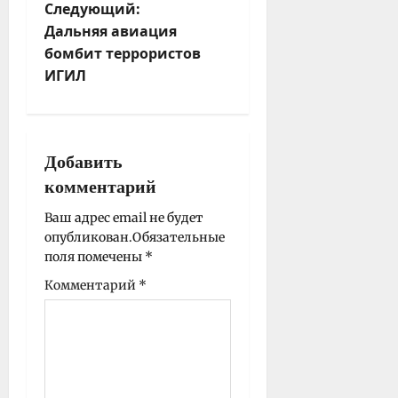
Следующий:
и
Дальняя авиация
г
бомбит террористов
а
ИГИЛ
ц
и
я
з
Добавить
а
комментарий
п
и
Ваш адрес email не будет
опубликован.
Обязательные
с
поля помечены
*
и
Комментарий
*