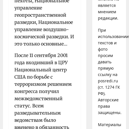
пехоты, Национальное
является
управление
мнением
геопространственной
редакции.
разведки, Национальное
управление воздушно-
При
космической разведки. И
использовании
текстов и
это только основные…
фото
После 11 сентября 2001
просим
давать
года входивший в ЦРУ
прямую
Национальный центр
ссылку на
США по борьбе с
posredi.ru
терроризмом решением
(ст. 1274 ГК
конгресса получил
РФ).
межведомственный
Авторские
статус. Всем
права
защищены.
разведывательным
ведомствам было
Материалы
вменено в обязанность