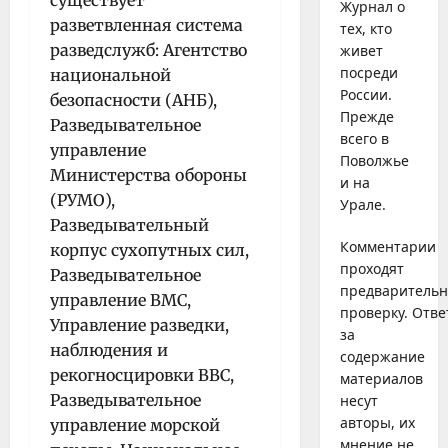
Журнал о
разветвленная система
тех, кто
разведслужб: Агентство
живет
посреди
национальной
России.
безопасности (АНБ),
Прежде
Разведывательное
всего в
управление
Поволжье
Министерства обороны
и на
(РУМО),
Урале.
Разведывательный
Комментарии
корпус сухопутных сил,
проходят
Разведывательное
предваритель
управление ВМС,
проверку. Отве
Управление разведки,
за
наблюдения и
содержание
рекогносцировки ВВС,
материалов
Разведывательное
несут
авторы, их
управление морской
мнение не