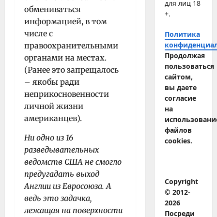
для лиц 18
обмениваться
+.
информацией, в том
числе с
Политика
конфиденциа
правоохранительными
Продолжая
органами на местах.
пользоваться
(Ранее это запрещалось
сайтом,
– якобы ради
вы даете
неприкосновенности
согласие
личной жизни
на
американцев).
использовани
файлов
Ни одно из 16
cookies.
разведывательных
ведомств США не смогло
предугадать выход
Copyright
Англии из Евросоюза. А
© 2012-
ведь это задачка,
2026
лежащая на поверхности
Посреди