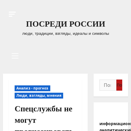
Перейти
к
содержимому
ПОСРЕДИ РОССИИ
люди, традиции, взгляды, идеалы и символы
Основное
меню
Найти:
Анализ - прогноз
Люди, взгляды, мнения
Спецслужбы не
могут
информацион
аналитически