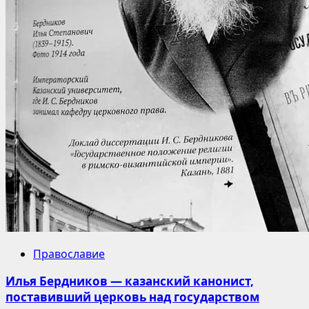
Православие
Илья Бердников — казанский канонист,
поставивший церковь над государством