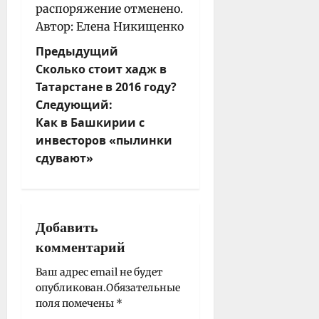
распоряжение отменено.
Автор:
Елена Никищенко
Н
Предыдущий
Сколько стоит хадж в
а
Татарстане в 2016 году?
в
Следующий:
и
Как в Башкирии с
г
инвесторов «пылинки
а
сдувают»
ц
и
я
з
Добавить
а
комментарий
п
и
Ваш адрес email не будет
опубликован.
Обязательные
с
поля помечены
*
и