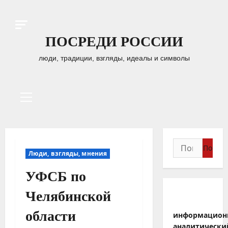
Перейти
к
содержимому
ПОСРЕДИ РОССИИ
люди, традиции, взгляды, идеалы и символы
Основное
меню
Найти:
Люди, взгляды, мнения
УФСБ по
Челябинской
области
информацион
аналитически