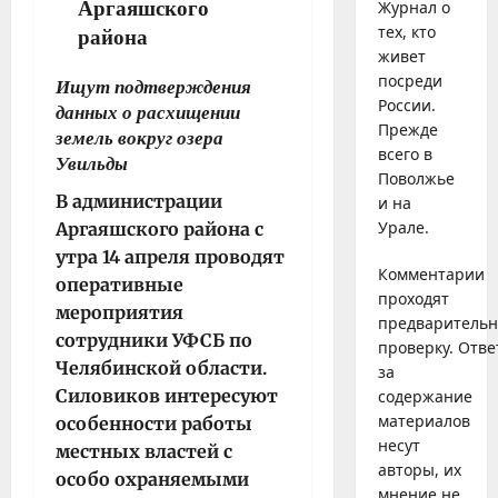
Журнал о
тех, кто
живет
посреди
Ищут подтверждения
России.
данных о расхищении
Прежде
земель вокруг озера
всего в
Увильды
Поволжье
В администрации
и на
Урале.
Аргаяшского района с
утра 14 апреля проводят
Комментарии
оперативные
проходят
мероприятия
предваритель
сотрудники УФСБ по
проверку. Отве
Челябинской области.
за
Силовиков интересуют
содержание
материалов
особенности работы
несут
местных властей с
авторы, их
особо охраняемыми
мнение не