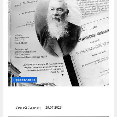
Православие
Илья Бердников — казанский канонист,
поставивший церковь над государством
Сергей Синенко
29.07.2026