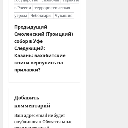
государство
символы
теракты
в России
террористическая
угроза
Чебоксары
Чувашия
Н
Предыдущий
Смоленский (Троицкий)
а
собор в Уфе
в
Следующий:
и
Казань: вахабитские
г
книги вернулись на
а
прилавки?
ц
и
я
з
Добавить
а
комментарий
п
и
Ваш адрес email не будет
опубликован.
Обязательные
с
поля помечены
*