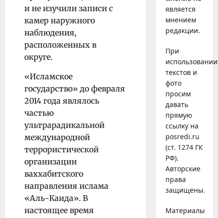
и не изучили записи с
является
мнением
камер наружного
редакции.
наблюдения,
расположенных в
При
округе.
использовании
текстов и
«Исламское
фото
государство» до февраля
просим
2014 года являлось
давать
частью
прямую
ультрарадикальной
ссылку на
posredi.ru
международной
(ст. 1274 ГК
террористической
РФ).
организации
Авторские
ваххабитского
права
направления ислама
защищены.
«Аль-Каида». В
настоящее время
Материалы