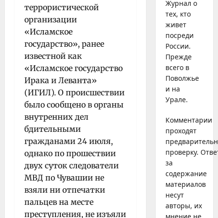
Журнал о
террористической
тех, кто
организации
живет
«Исламское
посреди
государство», ранее
России.
известной как
Прежде
всего в
«Исламское государство
Поволжье
Ирака и Леванта»
и на
(ИГИЛ). О происшествии
Урале.
было сообщено в органы
внутренних дел
Комментарии
бдительными
проходят
гражданами 24 июля,
предваритель
проверку. Отве
однако по прошествии
за
двух суток следователи
содержание
МВД по Чувашии не
материалов
взяли ни отпечатки
несут
пальцев на месте
авторы, их
преступления, не изъяли
мнение не