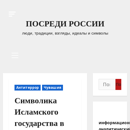
Перейти
к
содержимому
ПОСРЕДИ РОССИИ
люди, традиции, взгляды, идеалы и символы
Основное
меню
Найти:
Антитеррор
Чувашия
Символика
Исламского
государства в
информацион
аналитически