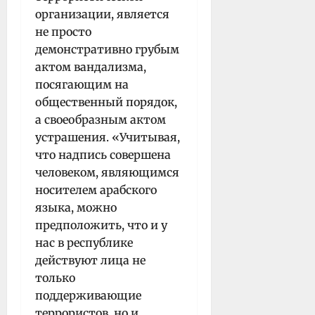
организации, является
не просто
демонстративно грубым
актом вандализма,
посягающим на
общественный порядок,
а своеобразным актом
устрашения. «Учитывая,
что надпись совершена
человеком, являющимся
носителем арабского
языка, можно
предположить, что и у
нас в республике
действуют лица не
только
поддерживающие
террористов, но и,