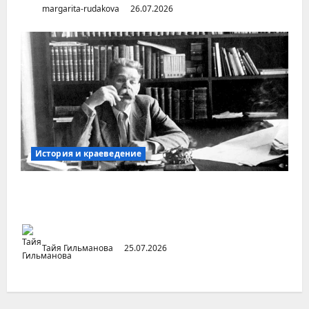
margarita-rudakova
26.07.2026
История и краеведение
Неопубликованная «История русских
городов» раннесоветской эпохи
Тайя Гильманова
25.07.2026