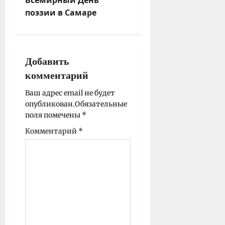
а
поэзии в Самаре
ц
и
я
з
Добавить
а
комментарий
п
и
Ваш адрес email не будет
опубликован.
Обязательные
с
поля помечены
*
и
Комментарий
*