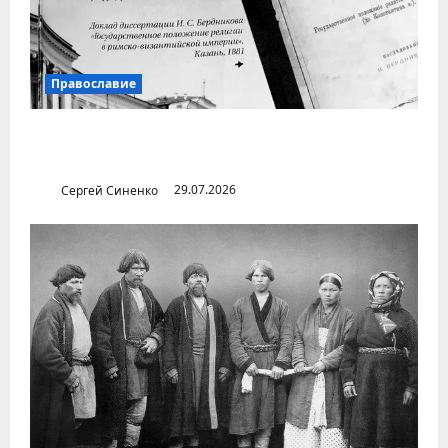
Православие
Илья Бердников — казанский канонист,
поставивший церковь над государством
Сергей Синенко
29.07.2026