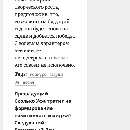
творческого роста,
предположив, что,
возможно, на будущий
год она будет снова на
сцене и добьется победы.
С волевым характером
девочки, ее
целеустремленностью
это совсем не исключено.
Tags:
конкурс
Марий
Эл
песня
Н
Предыдущий
Сколько Уфа тратит на
а
формирование
в
позитивного имиджа?
и
Следующий:
г
Всемирный День