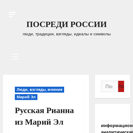
Перейти
к
содержимому
ПОСРЕДИ РОССИИ
люди, традиции, взгляды, идеалы и символы
Основное
меню
Найти:
Люди, взгляды, мнения
Марий Эл
Русская Рианна
из Марий Эл
информацион
аналитически