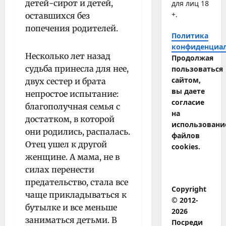
детей-сирот и детей,
для лиц 18
+.
оставшихся без
попечения родителей.
Политика
конфиденциа
Несколько лет назад
Продолжая
судьба принесла для нее,
пользоваться
сайтом,
двух сестер и брата
вы даете
непростое испытание:
согласие
благополучная семья с
на
достатком, в которой
использовани
они родились, распалась.
файлов
Отец ушел к другой
cookies.
женщине. А мама, не в
силах перенести
предательство, стала все
Copyright
чаще прикладываться к
© 2012-
бутылке и все меньше
2026
заниматься детьми. В
Посреди