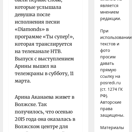
является
которые услышала
мнением
девушка после
редакции.
исполнения песни
«Diamonds» в
При
программе «Ты супер!»,
использовании
которая транслируется
текстов и
фото
на телеканале НТВ.
просим
Выпуск с выступлением
давать
Арины вышел на
прямую
телеэкраны в субботу, 11
ссылку на
марта.
posredi.ru
(ст. 1274 ГК
РФ).
Арина Аканаева живет в
Авторские
Волжске. Так
права
получилось, что осенью
защищены.
2015 года она оказалась в
Волжском центре для
Материалы