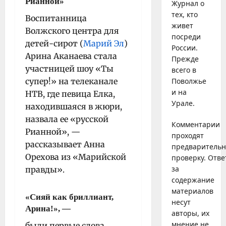
Рианной»
Журнал о
тех, кто
Воспитанница
живет
Волжского центра для
посреди
детей-сирот (
Марий Эл
)
России.
Арина Аканаева стала
Прежде
участницей шоу «Ты
всего в
супер!» на телеканале
Поволжье
и на
НТВ, где певица Елка,
Урале.
находившаяся в жюри,
назвала ее «русской
Комментарии
Рианной», —
проходят
рассказывает Анна
предваритель
Орехова из «Марийской
проверку. Отве
за
правды».
содержание
материалов
«Сияй как бриллиант,
несут
Арина!», —
авторы, их
мнение не
были первые слова,