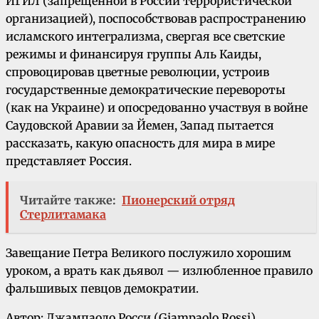
ИГИЛ (запрещенной в России террористической
организацией), поспособствовав распространению
исламского интегрализма, свергая все светские
режимы и финансируя группы Аль Каиды,
спровоцировав цветные революции, устроив
государственные демократические перевороты
(как на Украине) и опосредованно участвуя в войне
Саудовской Аравии за Йемен, Запад пытается
рассказать, какую опасность для мира в мире
представляет Россия.
Читайте также:
Пионерский отряд
Стерлитамака
Завещание Петра Великого послужило хорошим
уроком, а врать как дьявол — излюбленное правило
фальшивых певцов демократии.
Автор: Джампаоло Росси (Giampaolo Rossi)