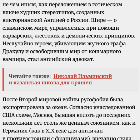
не чем иным, как переложением в готическом
ключе худших стереотипов, созданных
викторианской Англией о России. Шире — о
славянском мире, управляемых при помощи
варварских, жестоких и демонических принципов.
Неслучайно героем, убивающим жуткого графа
Дракулу и освободившим мир от кошмарного
вампира, стал английский адвокат.
Читайте также:
Николай Ильминский
и казанская школа для кряшен
После Второй мировой войны русофобия была
экспортирована за океан. Согласно унаследованной
США схеме, Москва, бывшая вплоть до последних
нескольких лет столь же ценным союзником, как и
Германия (как в XIX веке для англичан
в противостоянии с французами), внезапно стала