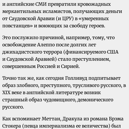
и английские СМИ превратили кровожадных
меркантильных исламистов, получающих деньги
от Саудовской Аравии (и ЦРУ) в «умеренных
повстанцев» и воюющих за свободу героев.
Это послужило причиной, например, тому, что
освобождение Алеппо после долгих лет
джихадистского террора (финансируемого США
и Саудовской Аравией) стало преступлением,
совершенным Россией и Сирией.
Точно так же, как сегодня Голливуд подпитывает
образ злобного, преступного, трусливого русского, в
XIX веке в английской литературе возник
страшный образ чудовищного, демонического
русского.
Как вспоминает Меттан, Дракула из романа Брэма
Стокера (певца империализма ее величества) был