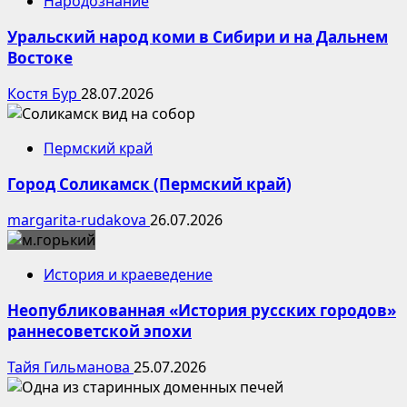
Народознание
Уральский народ коми в Сибири и на Дальнем
Востоке
Костя Бур
28.07.2026
Пермский край
Город Соликамск (Пермский край)
margarita-rudakova
26.07.2026
История и краеведение
Неопубликованная «История русских городов»
раннесоветской эпохи
Тайя Гильманова
25.07.2026