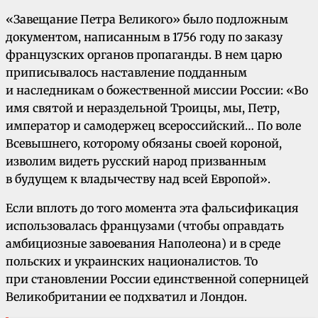
«Завещание Петра Великого» было подложным
документом, написанным в 1756 году по заказу
французских органов пропаганды. В нем царю
приписывалось наставление подданным
и наследникам о божественной миссии России: «Во
имя святой и нераздельной Троицы, мы, Петр,
император и самодержец всероссийский… По воле
Всевышнего, которому обязаны своей короной,
изволим видеть русский народ призванным
в будущем к владычеству над всей Европой».
Если вплоть до того момента эта фальсификация
использовалась французами (чтобы оправдать
амбициозные завоевания Наполеона) и в среде
польских и украинских националистов. То
при становлении России единственной соперницей
Великобритании ее подхватил и Лондон.