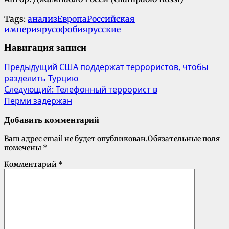
Tags:
анализ
Европа
Российская
империя
русофобия
русские
Навигация записи
Предыдущий
США поддержат террористов, чтобы
разделить Турцию
Следующий:
Телефонный террорист в
Перми задержан
Добавить комментарий
Ваш адрес email не будет опубликован.
Обязательные поля
помечены
*
Комментарий
*