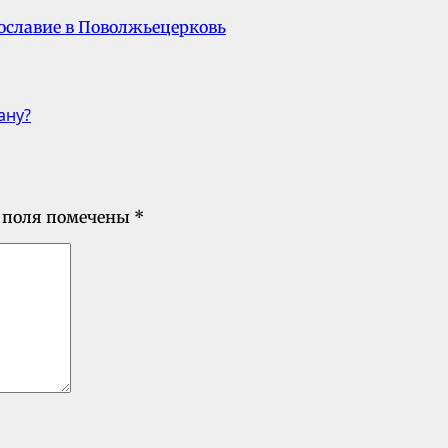
ославие в Поволжье
церковь
ану?
 поля помечены
*