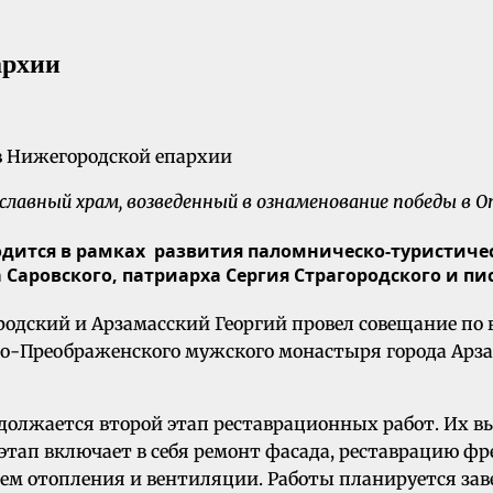
архии
славный храм, возведенный в ознаменование победы в О
ится в рамках развития паломническо-туристическ
Саровского, патриарха Сергия Страгородского и пи
дский и Арзамасский Георгий провел совещание по в
со-Преображенского мужского монастыря города Арзам
одолжается второй этап реставрационных работ. Их 
этап включает в себя ремонт фасада, реставрацию фр
тем отопления и вентиляции. Работы планируется зав