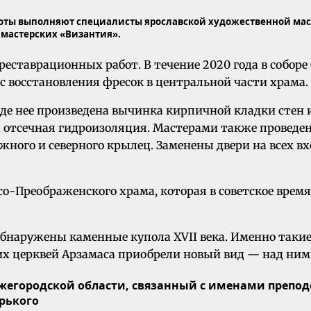
оты выполняют специалисты ярославской художественной маст
мастерских «Византия».
ставрационных работ. В течение 2020 года в соборе 
с восстановления фресок в центральной части храма.
де нее произведена вычинка кирпичной кладки стен 
тсечная гидроизоляция. Мастерами также проведена 
ного и северного крылец. Заменены двери на всех вхо
асо-Преображенского храма, которая в советское вре
бнаружены каменные купола XVII века. Именно такие
их церквей Арзамаса приобрели новый вид — над ним
жегородской области, связанный с именами препод
орького