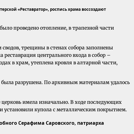
ерской «Реставратор», роспись храма воссоздают
было проведено отопление, в трапезной части
и сводов, трещины в стенах собора заполнены
реставрация центрального входа в собор –
дах в храм, утеплена кровля в алтарной части,
мя была разрушена. По архивным материалам удалось
 церковь имела изначально. В ходе последующих
и установили купола с металлическим покрытием.
обного Серафима Саровского, патриарха