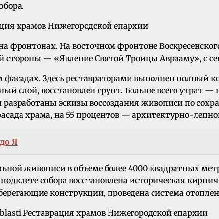
обора.
а фронтонах. На восточном фронтоне Воскресенского
ой стороны — «Явление Святой Троицы Аврааму», с с
ом фасадах. Здесь реставраторами выполнен полный 
ный слой, восстановлен грунт. Больше всего утрат —
и разработаны эскизы воссоздания живописи по сох
асада храма, на 55 процентов — архитектурно-лепной
до Я
ной живописи в объеме более 4000 квадратных метро
подклете собора восстановлена историческая кирпичн
сберегающие конструкции, проведена система отоплен