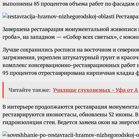
выполнены 85 процентов объема работ по фасадам с
Завершена реставрация монументальной живописи н
гроба», на западном — «Собор всех святых», с южн
Лучше сохранились росписи на восточном и северн
загрязнения, укреплен штукатурный грунт и красоч
комплекс консервационно-реставрационных работ 
95 процентов отреставрирована кирпичная кладка ф
Читайте также:
Училище глухонемых - Уфа от А 
В интерьере продолжаются реставрация монументаль
реставрируются иконостасы, обновлены 52 иконы. В 
гидроизоляция стен. Ведется замена окон на энерго