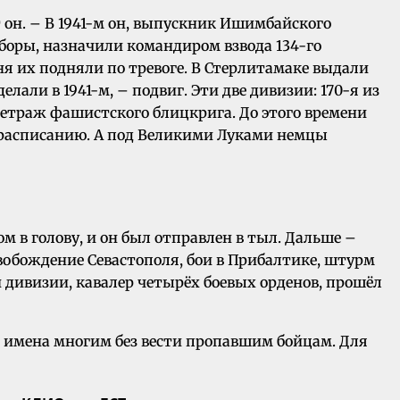
т он. – В 1941-м он, выпускник Ишимбайского
сборы, назначили командиром взвода 134-го
ня их подняли по тревоге. В Стерлитамаке выдали
лали в 1941-м, – подвиг. Эти две дивизии: 170-я из
метраж фашистского блицкрига. До этого времени
о расписанию. А под Великими Луками немцы
м в голову, и он был отправлен в тыл. Дальше –
свобождение Севастополя, бои в Прибалтике, штурм
 дивизии, кавалер четырёх боевых орденов, прошёл
ь имена многим без вести пропавшим бойцам. Для