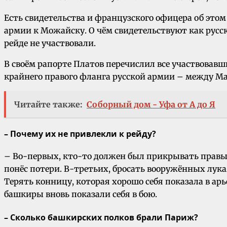
Есть свидетельства и французского офицера об этом
армии к Можайску. О чём свидетельствуют как русск
рейде не участвовали.
В своём рапорте Платов перечислил все участвовавш
крайнего правого фланга русской армии – между М
Читайте также:
Соборный дом - Уфа от А до Я
– Почему их не привлекли к рейду?
– Во-первых, кто-то должен был прикрывать правый
понёс потери. В-третьих, бросать вооружённых лук
Терять конницу, которая хорошо себя показала в ар
башкиры вновь показали себя в бою.
– Сколько башкирских полков брали Париж?