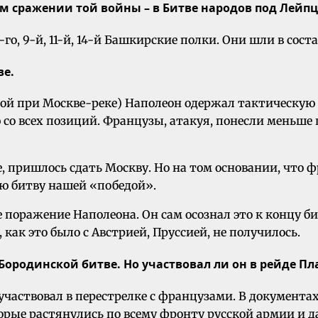
ом сражении той войны – в Битве народов под Лейп
5-го, 9-й, 11-й, 14-й Башкирские полки. Они шли в со
ве.
вой при Москве-реке) Наполеон одержал тактическую
со всех позиций. Французы, атакуя, понесли меньше 
е, пришлось сдать Москву. Но на том основании, что
ую битву нашей «победой».
 поражение Наполеона. Он сам осознал это к концу би
как это было с Австрией, Пруссией, не получилось.
 Бородинской битве. Но участвовал ли он в рейде Пл
 участвовал в перестрелке с французами. В документ
орые растянулись по всему фронту русской армии и д