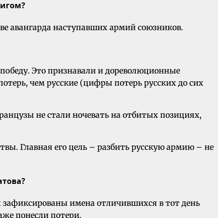
цигом?
ставе авангарда наступавших армий союзников.
 победу. Это признавали и дореволюционные
потерь, чем русские (цифры потерь русских до сих
 французы не стали ночевать на отбитых позициях,
твы. Главная его цель – разбить русскую армию – не
атова?
ах зафиксированы имена отличившихся в тот день
аже понесли потери.