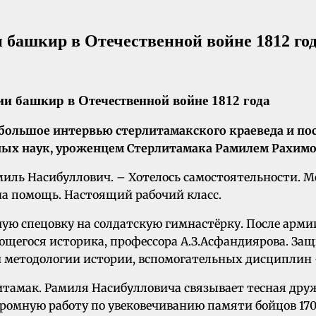
 башкир в Отечественной войне 1812 го
большое интервью стерлитамакского краеведа и пос
ых наук, уроженцем Стерлитамака Рамилем Рахимов
амиль Насибуллович. – Хотелось самостоятельности. 
на помощь. Настоящий рабочий класс.
чую спецовку на солдатскую гимнастёрку. После арми
щегося историка, профессора А.З.Асфандиярова. Защ
 методологии истории, вспомогательных дисциплин 
рлитамак. Рамиля Насибулловича связывает тесная др
ромную работу по увековечиванию памяти бойцов 170