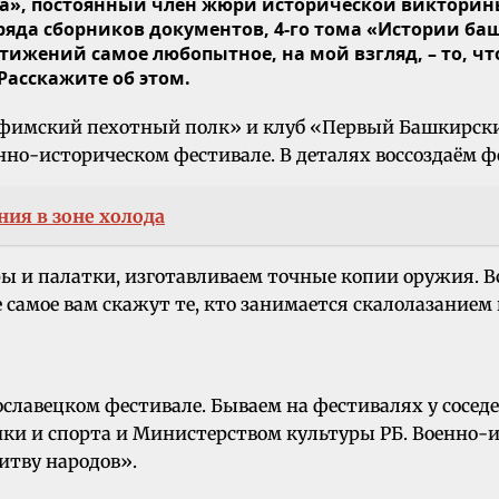
да», постоянный член жюри исторической викторины
ряда сборников документов, 4-го тома «Истории б
жений самое любопытное, на мой взгляд, – то, что
Расскажите об этом.
«Уфимский пехотный полк» и клуб «Первый Башкирски
нно-историческом фестивале. В деталях воссоздаём 
ния в зоне холода
 палатки, изготавливаем точные копии оружия. Всё 
е самое вам скажут те, кто занимается скалолазанием 
лавецком фестивале. Бываем на фестивалях у соседей
и и спорта и Министерством культуры РБ. Военно-и
итву народов».