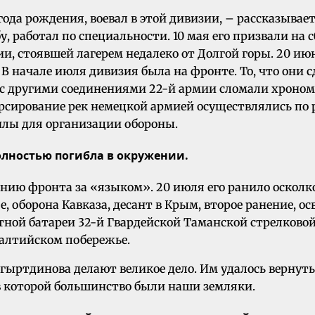
года рождения, воевал в этой дивизии, – рассказывае
работал по специальности. 10 мая его призвали на 
ии, стоявшей лагерем недалеко от Долгой горы. 20 ию
 начале июля дивизия была на фронте. То, что они сде
е с другими соединениями 22-й армии сломали хроно
орсирование рек немецкой армией осуществлялись п
силы для организации обороны.
олностью погибла в окружении.
инию фронта за «языком». 20 июля его ранило осколко
, оборона Кавказа, десант в Крым, второе ранение, о
ной батареи 32-й Гвардейской Таманской стрелковой
Балтийском побережье.
агыртдинова делают великое дело. Им удалось вернут
, в которой большинство были наши земляки.