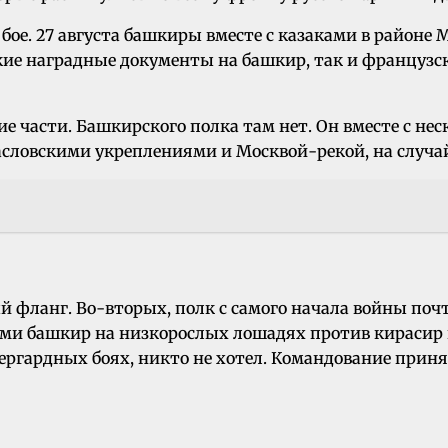
 бое. 27 августа башкиры вместе с казаками в район
ие наградные документы на башкир, так и французские
ие части. Башкирского полка там нет. Он вместе с н
асловскими укреплениями и Москвой-рекой, на случа
 фланг. Во-вторых, полк с самого начала войны поч
ами башкир на низкорослых лошадях против кирасир и
ьергардных боях, никто не хотел. Командование прин