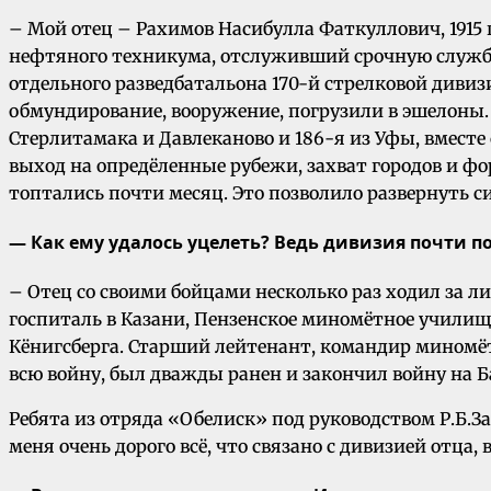
– Мой отец – Рахимов Насибулла Фаткуллович, 1915 
нефтяного техникума, отслуживший срочную службу, 
отдельного разведбатальона 170-й стрелковой дивиз
обмундирование, вооружение, погрузили в эшелоны. В
Стерлитамака и Давлеканово и 186-я из Уфы, вмест
выход на опредёленные рубежи, захват городов и ф
топтались почти месяц. Это позволило развернуть 
— Как ему удалось уцелеть? Ведь дивизия почти п
– Отец со своими бойцами несколько раз ходил за л
госпиталь в Казани, Пензенское миномётное училище
Кёнигсберга. Старший лейтенант, командир миномёт
всю войну, был дважды ранен и закончил войну на 
Ребята из отряда «Обелиск» под руководством Р.Б.З
меня очень дорого всё, что связано с дивизией отца