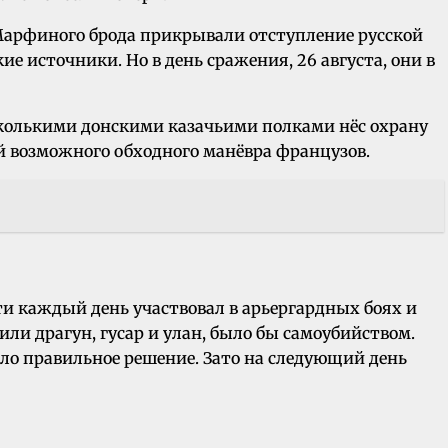
е Марфиного брода прикрывали отступление русской
 источники. Но в день сражения, 26 августа, они в
есколькими донскими казачьими полками нёс охрану
й возможного обходного манёвра французов.
ти каждый день участвовал в арьергардных боях и
ли драгун, гусар и улан, было бы самоубийством.
яло правильное решение. Зато на следующий день