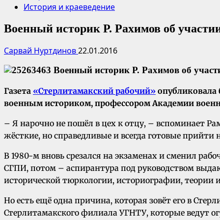
История и краеведение
Военный историк Р. Рахимов об участии
Сарвай Нуртдинов
22.01.2016
Газета
«Стерлитамакский рабочий»
опубликовала 
военным историком, профессором Академии военн
– Я нарочно не пошёл в цех к отцу, – вспоминает Р
жёсткие, но справедливые и всегда готовые прийти 
В 1980-м вновь срезался на экзаменах и сменил рабо
СГПИ, потом – аспирантура под руководством выдаю
исторической тюркологии, историографии, теории и
Но есть ещё одна причина, которая зовёт его в Сте
Стерлитамакского филиала УГНТУ, которые ведут ог