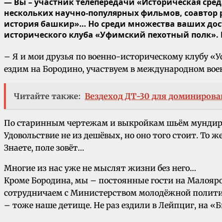
— Вы – участник телепередачи «Историческая сре
нескольких научно-популярных фильмов, соавтор 
история башкир»… Но среди множества ваших дости
исторического клуба «Уфимский пехотный полк». 
– Я и мои друзья по военно-историческому клубу 
ездим на Бородино, участвуем в международном вое
Читайте также:
Вездеход ДТ-30 для доминирова
По старинным чертежам и выкройкам шьём мундиры и
Удовольствие не из дешёвых, но оно того стоит. То ж
Знаете, поле зовёт…
Многие из нас уже не мыслят жизни без него…
Кроме Бородина, мы – постоянные гости на Малоярос
сотрудничаем с Министерством молодёжной политик
– тоже наше детище. Не раз ездили в Лейпциг, на «Б