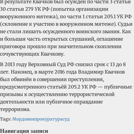
В результате Квачков был осужден по части 3 статьи
30 статьи 279 УК РФ (попытка организации
вооруженного мятежа), по части 1 статьи 205.1 УК РФ
(склонение к участию в вооруженном мятеже).
Судьи
не стали лишать осужденного воинского звания.
Как
и большая часть открытых слушаний, оглашение
приговора прошло при значительном скоплении
сочувствующих Квачкову.
В 2013 году Верховный Суд РФ снизил срок с 13 до 8
лет. Наконец, в марте 2016 года Владимир Квачков
был обвинён в совершении преступления,
предусмотренного статьёй 205.2 УК РФ — публичные
призывы к осуществлению террористической
деятельности или публичное оправдание
терроризма.
Tags:
Мордовия
прокуратура
суд
Навигация записи