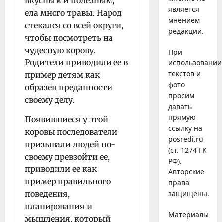
вкусным и полезным,
является
ела много травы. Народ
мнением
стекался со всей округи,
редакции.
чтобы посмотреть на
чудесную корову.
При
Родители приводили ее в
использовании
текстов и
пример детям как
фото
образец преданности
просим
своему делу.
давать
прямую
Появившиеся у этой
ссылку на
коровы последователи
posredi.ru
призывали людей по-
(ст. 1274 ГК
своему превзойти ее,
РФ).
приводили ее как
Авторские
пример правильного
права
поведения,
защищены.
планирования и
Материалы
мышления, который