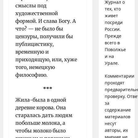
Журнал о
смыслы под
тех, кто
художественной
живет
формой. И слава Богу. А
посреди
что? — не было бы
России.
Прежде
цензуры, получили бы
всего в
публицистику,
Поволжье
временную и
и на
приходящую, или, хуже
Урале.
того, немецкую
философию.
Комментарии
проходят
***
предваритель
проверку. Отве
Жила-была в одной
за
деревне корова. Она
содержание
старалась дать людям
материалов
побольше молока, а
несут
авторы, их
чтобы молоко было
мнение не