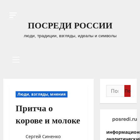
Перейти
к
содержимому
ПОСРЕДИ РОССИИ
люди, традиции, взгляды, идеалы и символы
Основное
меню
Найти:
Люди, взгляды, мнения
Притча о
корове и молоке
информацион
Сергей Синенко
аналитически