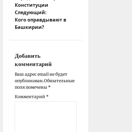
Конституции
и
Следующий:
г
Кого оправдывают в
а
Башкирии?
ц
и
я
з
Добавить
а
комментарий
п
и
Ваш адрес email не будет
опубликован.
Обязательные
с
поля помечены
*
и
Комментарий
*