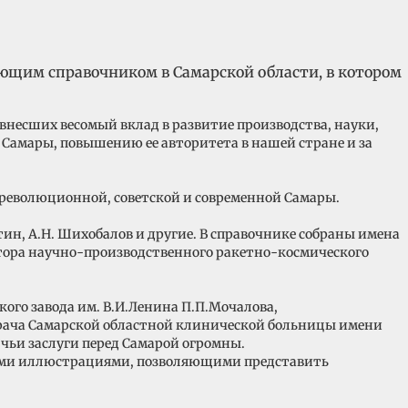
ющим справочником в Самарской области, в котором
внесших весомый вклад в развитие производства, науки,
а Самары, повышению ее авторитета в нашей стране и за
ореволюционной, советской и современной Самары.
отин, А.Н. Шихобалов и другие. В справочнике собраны имена
ктора научно-производственного ракетно-космического
ого завода им. В.И.Ленина П.П.Мочалова,
 врача Самарской областной клинической больницы имени
чьи заслуги перед Самарой огромны.
ыми иллюстрациями, позволяющими представить