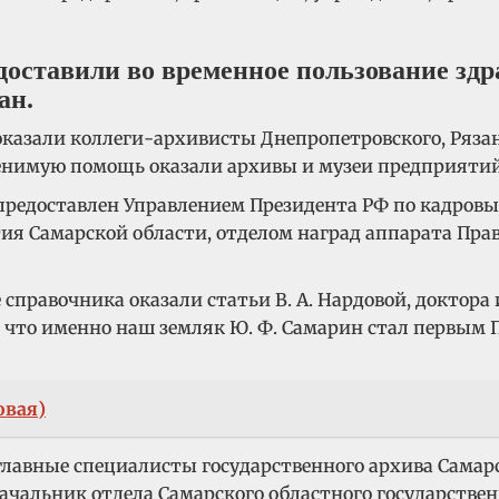
оставили во временное пользование зд
ан.
азали коллеги-архивисты Днепропетровского, Рязанс
ценимую помощь оказали архивы и музеи предприятий
редоставлен Управлением Президента РФ по кадровы
ия Самарской области, отделом наград аппарата Пра
правочника оказали статьи В. А. Нардовой, доктора 
, что именно наш земляк Ю. Ф. Самарин стал первым 
овая)
авные специалисты государственного архива Самарско
 начальник отдела Самарского областного государстве