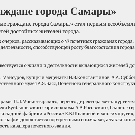
аждане города Самары»
ые граждане города Самары» стал первым всеобъемл
тей достойных жителей города.
 очерков, рассказывающих о 47 почетных гражданах города, 
й деятельности, способствующей росту благосостояния город
повествуется о жизни и деятельности выдающихся жителей д
.П. Мансуров, купцы и меценаты И.В.Константинов, А.А. Субб
твенного музея А.Я.Басс, Почетного генерального констру
рамы П.Л.Монастырского, первого директора металлургическ
еля Куйбышевского горисполкома А.А.Росовского, Главного
коладной фабрики «Россия» Е.В.Шпаковой и многих других, 
иография дополняется портретными снимками, а также ин
сть кавалера почетного звания.