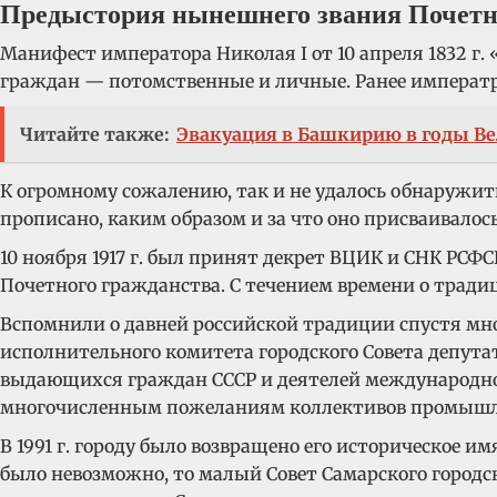
Предыстория нынешнего звания Почетн
Манифест императора Николая I от 10 апреля 1832 г
граждан — потомственные и личные. Ранее императр
Читайте также:
Эвакуация в Башкирию в годы В
К огромному сожалению, так и не удалось обнаружи
прописано, каким образом и за что оно присваивалось.
10 ноября 1917 г. был принят декрет ВЦИК и СНК РС
Почетного гражданства. С течением времени о трад
Вспомнили о давней российской традиции спустя мн
исполнительного комитета городского Совета депутат
выдающихся граждан СССР и деятелей международног
многочисленным пожеланиям коллективов промышле
В 1991 г. городу было возвращено его историческое 
было невозможно, то малый Совет Самарского городск