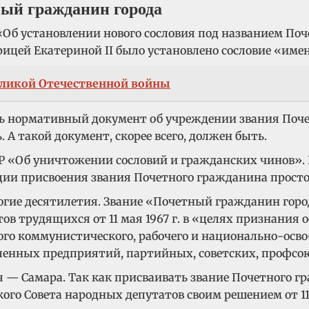
ый гражданин города
. «Об установлении нового сословия под названием П
ицей Екатериной II было установлено сословие «им
еликой Отечественной войны
ть нормативный документ об учреждении звания Поч
 А такой документ, скорее всего, должен быть.
ФСР «Об уничтожении сословий и гражданских чинов».
иции присвоения звания Почетного гражданина прост
огие десятилетия. Звание «Почетный гражданин гор
ов трудящихся от 11 мая 1967 г. в «целях признания
о коммунистического, рабочего и национально-осво
нных предприятий, партийных, советских, профсою
имя — Самара. Так как присваивать звание Почетного
ого Совета народных депутатов своим решением от 11