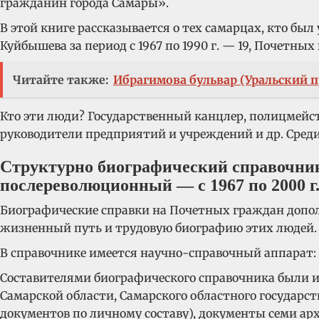
гражданин города Самары».
В этой книге рассказывается о тех самарцах, кто бы
Куйбышева за период с 1967 по 1990 г. — 19, Почетных г
Читайте также:
Ибрагимова бульвар (Уральский пр
Кто эти люди? Государственный канцлер, полицмейсте
руководители предприятий и учреждений и др. Сред
Структурно биографический справочник с
послереволюционный — с 1967 по 2000 г
Биографические справки на Почетных граждан доп
жизненный путь и трудовую биографию этих людей.
В справочнике имеется научно-справочный аппарат: 
Составителями биографического справочника были и
Самарской области, Самарского областного государс
документов по личному составу), документы семи ар