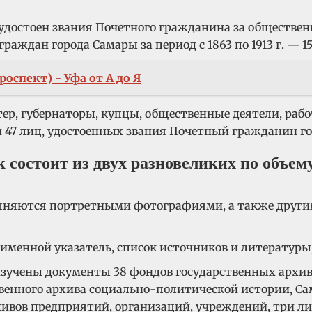
л удостоен звания Почетного гражданина за обществе
раждан города Самары за период с 1863 по 1913 г. — 15, 
оспект) - Уфа от А до Я
р, губернаторы, купцы, общественные деятели, рабоч
и 47 лиц, удостоенных звания Почетный гражданин г
остоит из двух разновеликих по объему р
.
олняются портретными фотографиями, а также друг
именной указатель, список источников и литературы
зучены документы 38 фондов государственных архиво
твенного архива социально-политической истории, Са
хивов предприятий, организаций, учреждений, три л