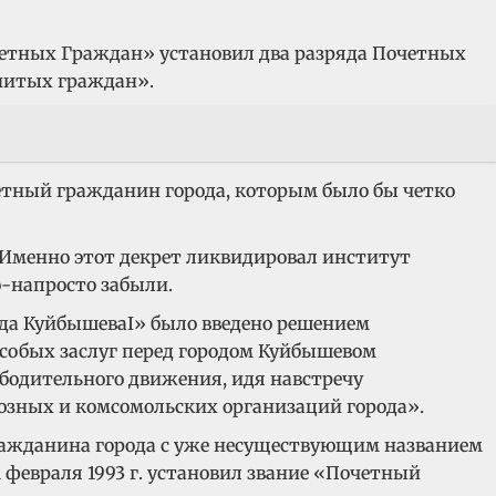
очетных Граждан» установил два разряда Почетных
енитых граждан».
етный гражданин города, которым было бы четко
 Именно этот декрет ликвидировал институт
о-напросто забыли.
ода КуйбышеваI» было введено решением
 особых заслуг перед городом Куйбышевом
бодительного движения, идя навстречу
зных и комсомольских организаций города».
 гражданина города с уже несуществующим названием
 февраля 1993 г. установил звание «Почетный