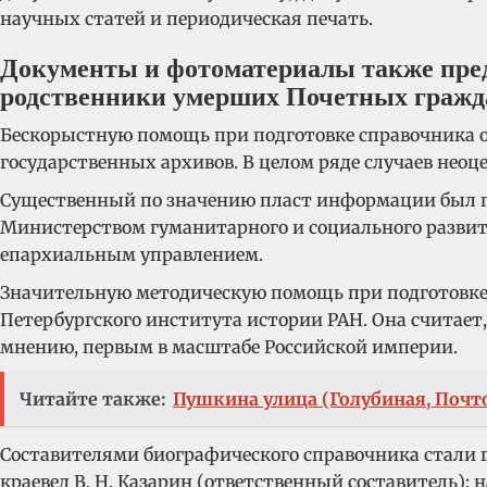
научных статей и периодическая печать.
Документы и фотоматериалы также пред
родственники умерших Почетных гражд
Бескорыстную помощь при подготовке справочника ок
государственных архивов. В целом ряде случаев нео
Существенный по значению пласт информации был п
Министерством гуманитарного и социального развит
епархиальным управлением.
Значительную методическую помощь при подготовке с
Петербургского института истории РАН. Она считает
мнению, первым в масштабе Российской империи.
Читайте также:
Пушкина улица (Голубиная, Почт
Составителями биографического справочника стали гл
краевед В. Н. Казарин (ответственный составитель);