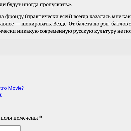
еди будут иногда пропускать».
а фронду (практически всей) всегда казалась мне как
авное — шокировать. Везде. От балета до рэп-батлов
ически никакую современную русскую культуру не пот
etro Movie?
т
 поля помечены
*