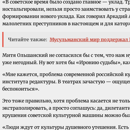
«В советское время было создано главное — уклад. Т
ностальгировали, нельзя просто заимствовать у стра
формировании нового уклада. Как говорил Аркадий 
малолетних преступников в настоящем и для като
Читайте также:
Мусульманский мир поддержал
Митя Ольшанский не согласился бы с тем, что нам н
уже негодный. Ну вот хотя бы «Иронию судьбы», ка
«Мне кажется, проблема современной российской ку
института редактуры. В театрах зачастую — ощущени
беспокоиться».
Это тоже правильно, хотя проблема касается не толь
экстраполировать, а просто соглашусь: да, дилетанти
крушения советской культурной машины можно было 
«Люди ждут от культуры душевного утешения. Есть т