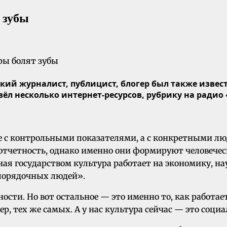
 зубы
ркий ж
урналист, публицист, блогер был также извес
 вёл
несколько интернет-ресурсов,
рубрику на радио 
не с контрольными показателями, а с конкретными л
 отчетность, однако именно они формируют человече
ная государством культура работает на экономику, нау
порядочных людей».
ности. Но вот остальное — это именно то, как работае
р, тех же самых. А у нас культура сейчас — это соци