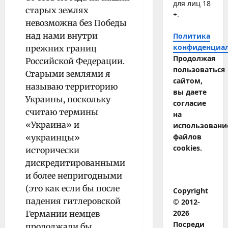
для лиц 18
старых землях
+.
невозможна без Победы
над нами внутри
Политика
конфиденциа
прежних границ
Продолжая
Российской Федерации.
пользоваться
Старыми землями я
сайтом,
называю территорию
вы даете
Украины, поскольку
согласие
считаю термины
на
«Украина» и
использовани
файлов
«украинцы»
cookies.
исторически
дискредитированными
и более непригодными
(это как если бы после
Copyright
падения гитлеровской
© 2012-
2026
Германии немцев
Посреди
продолжали бы