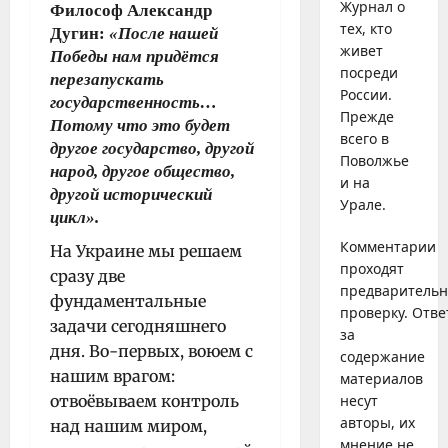
Журнал о
Философ Александр
тех, кто
Дугин:
«После нашей
живет
Победы нам придётся
посреди
перезапускать
России.
государственность…
Прежде
Потому что это будет
всего в
другое государство, другой
Поволжье
народ, другое общество,
и на
другой исторический
Урале.
цикл».
Комментарии
На Украине мы решаем
проходят
сразу две
предваритель
фундаментальные
проверку. Отве
задачи сегодняшнего
за
дня. Во-первых, воюем с
содержание
нашим врагом:
материалов
отвоёвываем контроль
несут
авторы, их
над нашим миром,
мнение не