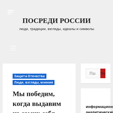
Перейти
к
содержимому
ПОСРЕДИ РОССИИ
люди, традиции, взгляды, идеалы и символы
Основное
меню
Найти:
Защита Отечества
Люди, взгляды, мнения
Мы победим,
когда выдавим
информацион
аналитически