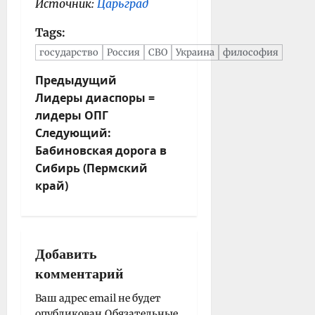
Источник:
Царьград
Tags:
государство
Россия
СВО
Украина
философия
Н
Предыдущий
Лидеры диаспоры =
а
лидеры ОПГ
в
Следующий:
и
Бабиновская дорога в
г
Сибирь (Пермский
а
край)
ц
и
я
з
Добавить
а
комментарий
п
и
Ваш адрес email не будет
опубликован.
Обязательные