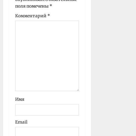
с
поля помечены
*
и
Комментарий
*
Имя
Email