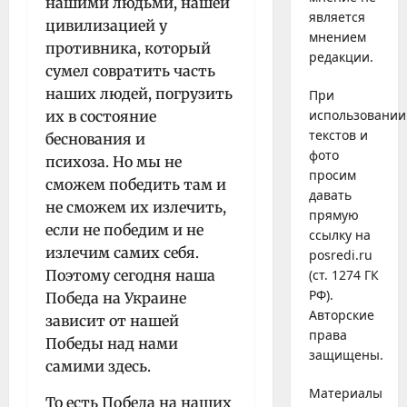
нашими людьми, нашей
является
цивилизацией у
мнением
противника, который
редакции.
сумел совратить часть
наших людей, погрузить
При
использовании
их в состояние
текстов и
беснования и
фото
психоза. Но мы не
просим
сможем победить там и
давать
не сможем их излечить,
прямую
если не победим и не
ссылку на
излечим самих себя.
posredi.ru
Поэтому сегодня наша
(ст. 1274 ГК
РФ).
Победа на Украине
Авторские
зависит от нашей
права
Победы над нами
защищены.
самими здесь.
Материалы
То есть Победа на наших