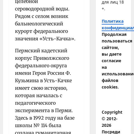
целебной
для лиц 18
+.
сероводородной воды.
Рядом с селом возник
Политика
бальнеологический
конфиденциа
курорт федерального
Продолжая
значения «Усть-Качка».
пользоваться
сайтом,
Пермский кадетский
вы даете
корпус Приволжского
согласие
федерального округа
на
имени Героя России Ф.
использовани
файлов
Кузьмина в Усть-Качке
cookies.
имеет свою историю,
которая началась с
педагогического
эксперимента в Перми.
Copyright
Здесь в 1992 году на базе
© 2012-
2026
школы № 114 была
Посреди
создана гуманитарная