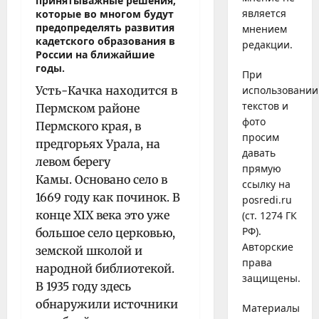
принятыважные решения,
является
которые во многом будут
предопределять развития
мнением
кадетского образования в
редакции.
России на ближайшие
годы.
При
использовании
Усть-Качка находится в
текстов и
Пермском районе
фото
Пермского края, в
просим
предгорьях Урала, на
давать
левом берегу
прямую
Камы. Основано село в
ссылку на
1669 году как починок. В
posredi.ru
конце XIX века это уже
(ст. 1274 ГК
РФ).
большое село церковью,
Авторские
земской школой и
права
народной библиотекой.
защищены.
В 1935 году здесь
обнаружили источники
Материалы