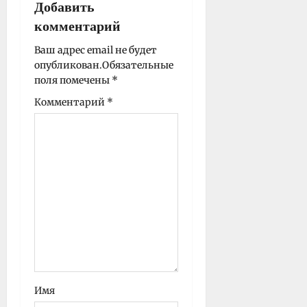
Добавить
з
комментарий
а
п
Ваш адрес email не будет
опубликован.
Обязательные
и
поля помечены
*
с
Комментарий
*
и
Имя