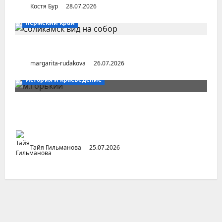
Костя Бур
28.07.2026
Пермский край
Город Соликамск (Пермский край)
margarita-rudakova
26.07.2026
История и краеведение
Неопубликованная «История русских
городов» раннесоветской эпохи
Тайя Гильманова
25.07.2026