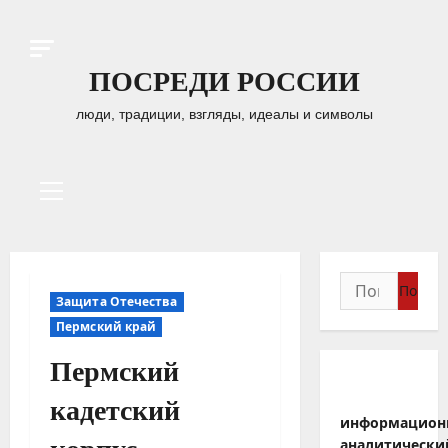
Перейти
к
содержимому
ПОСРЕДИ РОССИИ
люди, традиции, взгляды, идеалы и символы
Основное
меню
Найти:
Защита Отечества
Пермский край
Пермский
кадетский
информацион
аналитически