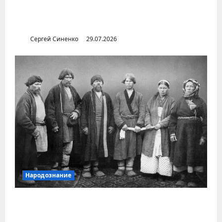
Илья Бердников — казанский канонист,
поставивший церковь над государством
Сергей Синенко
29.07.2026
Народознание
Уральский народ коми в Сибири и на
Дальнем Востоке