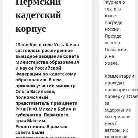
Пермский
Журнал о
тех, кто
кадетский
живет
посреди
корпус
России.
Прежде
всего в
13 ноября в селе Усть-Качка
Поволжье
состоялось расширенное
и на
выездное заседание Совета
Министерства образования
Урале.
и науки Российской
Федерации по кадетскому
Комментарии
образованию. В нем
проходят
приняли участие министр
предваритель
Ольга Васильева,
проверку. Отве
полномочный
за
представитель президента
РФ в ПФО Михаил Бабич и
содержание
губернатор Пермского
материалов
края Максим
несут
Решетников. В рамках
авторы, их
совета были
мнение не