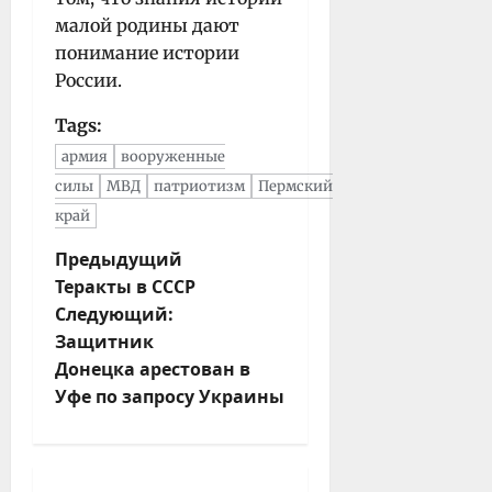
малой родины дают
понимание истории
России.
Tags:
армия
вооруженные
силы
МВД
патриотизм
Пермский
край
Н
Предыдущий
Теракты в СССР
а
Следующий:
в
Защитник
и
Донецка арестован в
г
Уфе по запросу Украины
а
ц
и
я