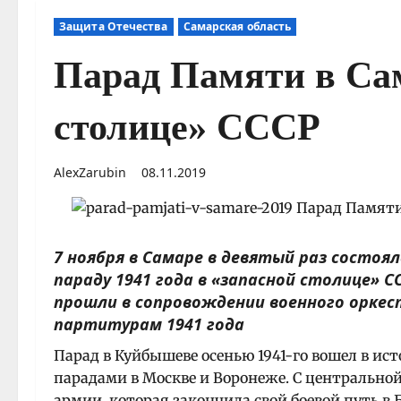
Защита Отечества
Самарская область
Парад Памяти в Сам
столице» СССР
AlexZarubin
08.11.2019
7 ноября в Самаре в девятый раз состоя
параду 1941 года в «запасной столице» 
прошли в сопровождении военного оркес
партитурам 1941 года
Парад в Куйбышеве осенью 1941-го вошел в ис
парадами в Москве и Воронеже. С центрально
армии, которая закончила свой боевой путь в