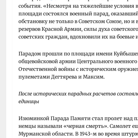
события. «Несмотря на тяжелейшие условия во
площади состоялся военный парад, оказавши
обстановку не только в Советском Союзе, но 
резервов Красной Армии, силы духа советског
советских граждан, вдохновили их на боевые 
Парадом прошли по площади имени Куйбышев
общевойсковой армии Центрального военного
Отечественной войны с историческим оружие
пулеметами Дегтярева и Максим.
После исторических парадных расчетов состояло
единицы
Изюминкой Парада Памяти стал пролет над п
немцы называли «черная смерть».
Самолет ещ
Мурманской области. В 1943-м во время штур