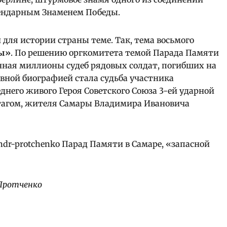
гендарным Знаменем Победы.
ля истории страны теме. Так, тема восьмого
ы»
. По решению оргкомитета темой Парада Памяти
нная миллионы судеб рядовых солдат, погибших на
авной биографией стала судьба участника
леднего живого Героя Советского Союза 3-ей ударной
тагом, жителя Самары Владимира Ивановича
 Протченко