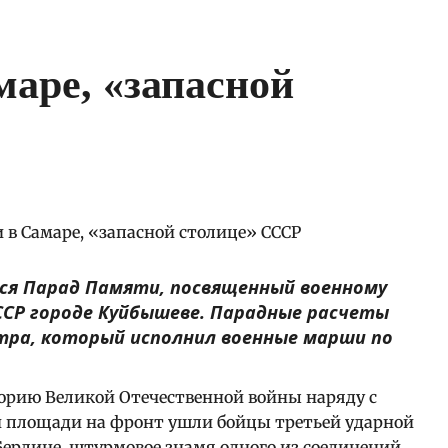
аре, «запасной
лся Парад Памяти, посвященный военному
СССР городе Куйбышеве. Парадные расчеты
тра, который исполнил военные марши по
торию Великой Отечественной войны наряду с
й площади на фронт ушли бойцы третьей ударной
 Берлине, штурмовое знамя одного из соединений