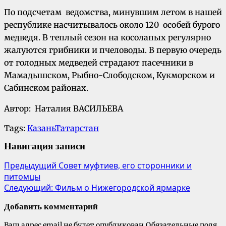
По подсчетам ведомства, минувшим летом в нашей
республике насчитывалось около 120 особей бурого
медведя. В теплый сезон на косолапых регулярно
жалуются грибники и пчеловоды. В первую очередь
от голодных медведей страдают пасечники в
Мамадышском, Рыбно-Слободском, Кукморском и
Сабинском районах.
Автор: Наталия ВАСИЛЬЕВА
Tags:
Казань
Татарстан
Навигация записи
Предыдущий
Совет муфтиев, его сторонники и
питомцы
Следующий:
Фильм о Нижегородской ярмарке
Добавить комментарий
Ваш адрес email не будет опубликован.
Обязательные поля