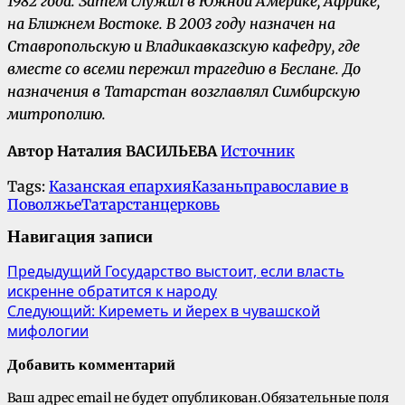
1982 года. Затем служил в Южной Америке, Африке,
на Ближнем Востоке. В 2003 году назначен на
Ставропольскую и Владикавказскую кафедру, где
вместе со всеми пережил трагедию в Беслане. До
назначения в Татарстан возглавлял Симбирскую
митрополию.
Автор Наталия ВАСИЛЬЕВА
Источник
Tags:
Казанская епархия
Казань
православие в
Поволжье
Татарстан
церковь
Навигация записи
Предыдущий
Государство выстоит, если власть
искренне обратится к народу
Следующий:
Киреметь и йерех в чувашской
мифологии
Добавить комментарий
Ваш адрес email не будет опубликован.
Обязательные поля