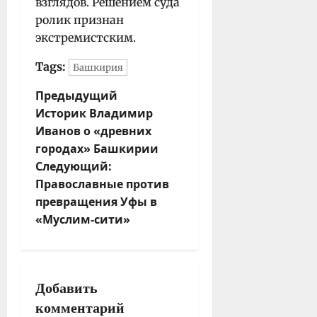
взглядов. Решением суда
ролик признан
экстремистским.
Tags:
Башкирия
Н
Предыдущий
Историк Владимир
а
Иванов о «древних
в
городах» Башкирии
и
Следующий:
г
Православные против
а
превращения Уфы в
ц
«Муслим-сити»
и
я
з
а
Добавить
п
комментарий
и