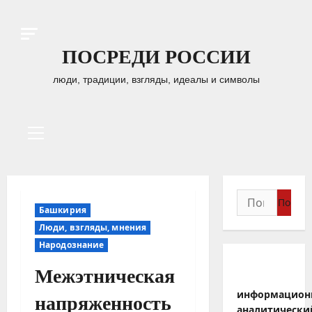
Перейти
к
содержимому
ПОСРЕДИ РОССИИ
люди, традиции, взгляды, идеалы и символы
Основное
меню
Найти:
Башкирия
Люди, взгляды, мнения
Народознание
Межэтническая
информацион
напряженность
аналитически