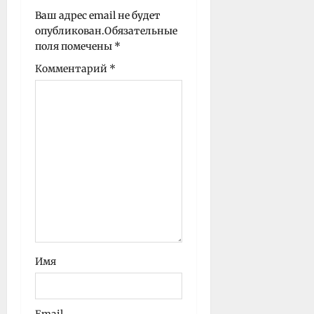
Ваш адрес email не будет
с
опубликован.
Обязательные
и
поля помечены
*
Комментарий
*
Имя
Email