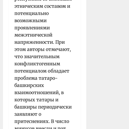
этническим составом и
потенциально
возможными
проявлениями
межэтнической
напряженности. При
этом авторы отмечают,
что значительным
конфликтогенным
потенциалом обладает
проблема татаро-
башкирских
взаимоотношений, в
которых татары и
башкиры периодически
заявляют о
притеснениях. В число
минусов внесли и тот