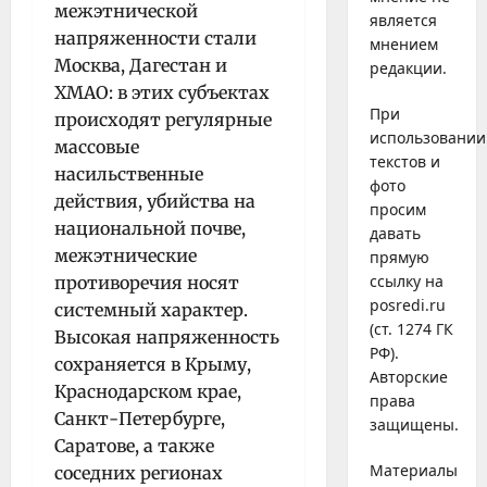
межэтнической
является
напряженности стали
мнением
Москва, Дагестан и
редакции.
ХМАО: в этих субъектах
При
происходят регулярные
использовании
массовые
текстов и
насильственные
фото
действия, убийства на
просим
национальной почве,
давать
межэтнические
прямую
ссылку на
противоречия носят
posredi.ru
системный характер.
(ст. 1274 ГК
Высокая напряженность
РФ).
сохраняется в Крыму,
Авторские
Краснодарском крае,
права
Санкт-Петербурге,
защищены.
Саратове, а также
Материалы
соседних регионах