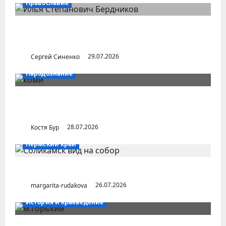
Православие
Илья Бердников — казанский канонист,
поставивший церковь над государством
Сергей Синенко
29.07.2026
Народознание
Уральский народ коми в Сибири и на
Дальнем Востоке
Костя Бур
28.07.2026
Пермский край
Город Соликамск (Пермский край)
margarita-rudakova
26.07.2026
История и краеведение