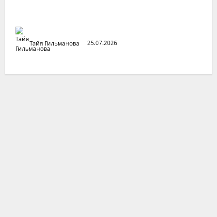
Неопубликованная «История русских
городов» раннесоветской эпохи
Тайя Гильманова
25.07.2026