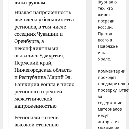
Журнал о
пяти группам.
тех, кто
Низкая напряженность
живет
выявлена у большинства
посреди
регионов, в том числе
России.
Прежде
соседних Чувашии и
всего в
Оренбурга, а
Поволжье
неконфликтными
и на
оказались Удмуртия,
Урале.
Пермский край,
Нижегородская область
Комментарии
и Республика Марий Эл.
проходят
предваритель
Башкирия вошла в число
проверку. Отве
регионов со средней
за
межэтнической
содержание
напряженностью.
материалов
несут
Регионами с очень
авторы, их
высокой степенью
мнение не