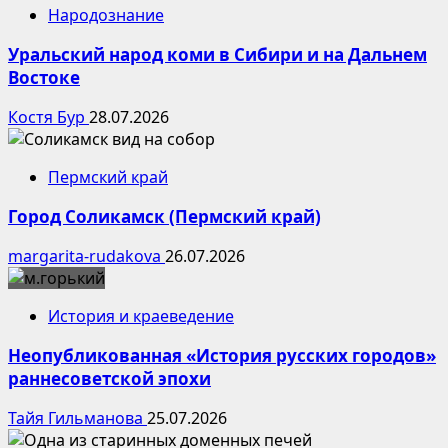
Народознание
Уральский народ коми в Сибири и на Дальнем
Востоке
Костя Бур
28.07.2026
Пермский край
Город Соликамск (Пермский край)
margarita-rudakova
26.07.2026
История и краеведение
Неопубликованная «История русских городов»
раннесоветской эпохи
Тайя Гильманова
25.07.2026