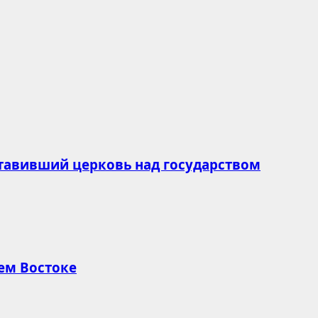
ставивший церковь над государством
ем Востоке