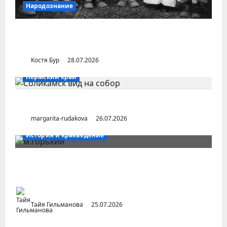
Народознание
Уральский народ коми в Сибири и на
Дальнем Востоке
Костя Бур
28.07.2026
Пермский край
Город Соликамск (Пермский край)
margarita-rudakova
26.07.2026
История и краеведение
Неопубликованная «История русских
городов» раннесоветской эпохи
Тайя Гильманова
25.07.2026