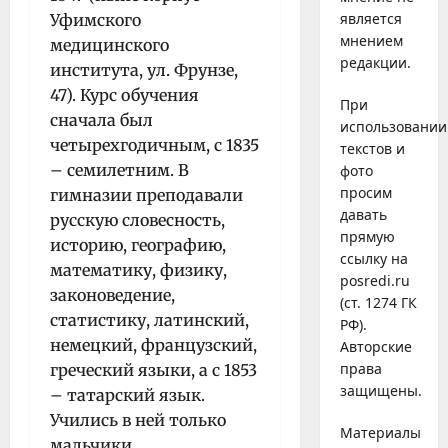
является
Уфимского
мнением
медицинского
редакции.
института, ул. Фрунзе,
47). Курс обучения
При
сначала был
использовании
четырехгодичным, с 1835
текстов и
– семилетним. В
фото
просим
гимназии преподавали
давать
русскую словесность,
прямую
историю, географию,
ссылку на
математику, физику,
posredi.ru
законоведение,
(ст. 1274 ГК
статистику, латинский,
РФ).
немецкий, французский,
Авторские
права
греческий языки, а с 1853
защищены.
– татарский язык.
Учились в ней только
Материалы
мальчики.