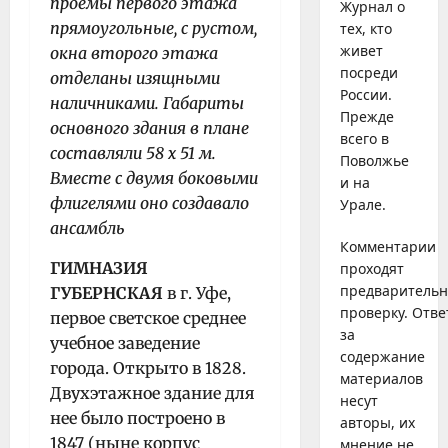
проемы первого этажа
Журнал о
прямоугольные, с рустом,
тех, кто
живет
окна второго этажа
посреди
отделаны изящными
России.
наличниками. Габариты
Прежде
основного здания в плане
всего в
составляли 58 х 51 м.
Поволжье
Вместе с двумя боковыми
и на
флигелями оно создавало
Урале.
ансамбль
Комментарии
ГИМНАЗИЯ
проходят
предваритель
ГУБЕРНСКАЯ
в г. Уфе,
проверку. Отве
первое светское среднее
за
учебное заведение
содержание
города. Открыто в 1828.
материалов
Двухэтажное здание для
несут
нее было построено в
авторы, их
1847 (ныне корпус
мнение не