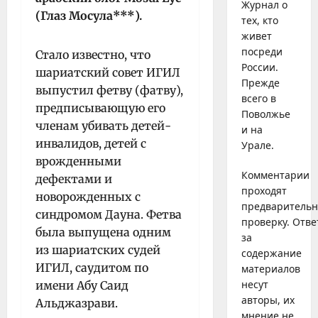
Журнал о
(Глаз Мосула***).
тех, кто
живет
посреди
Стало известно, что
России.
шариатский совет ИГИЛ
Прежде
выпустил фетву (фатву),
всего в
предписывающую его
Поволжье
членам убивать детей-
и на
инвалидов, детей с
Урале.
врожденными
Комментарии
дефектами и
проходят
новорожденных с
предваритель
синдромом Дауна. Фетва
проверку. Отве
была выпущена одним
за
из шариатских судей
содержание
ИГИЛ, саудитом по
материалов
несут
имени Абу Саид
авторы, их
Альджазрави.
мнение не