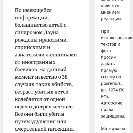
является
По имеющейся
мнением
информации,
редакции.
большинство детей с
При
синдромом Дауна
использовании
рождены иракскими,
текстов и
сирийскими и
фото
азиатскими женщинами
просим
от иностранных
давать
боевиков. На данный
прямую
момент известно о 38
ссылку на
posredi.ru
случаях таких убийств,
(ст. 1274 ГК
возраст убитых детей
РФ).
колеблется от одной
Авторские
недели до трех месяцев.
права
Все они были убиты
защищены.
путем удушения или
Материалы
смертельной инъекции.