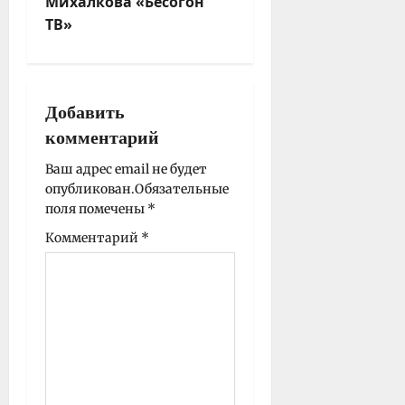
Михалкова «Бесогон
и
ТВ»
я
з
а
п
Добавить
и
комментарий
с
Ваш адрес email не будет
и
опубликован.
Обязательные
поля помечены
*
Комментарий
*