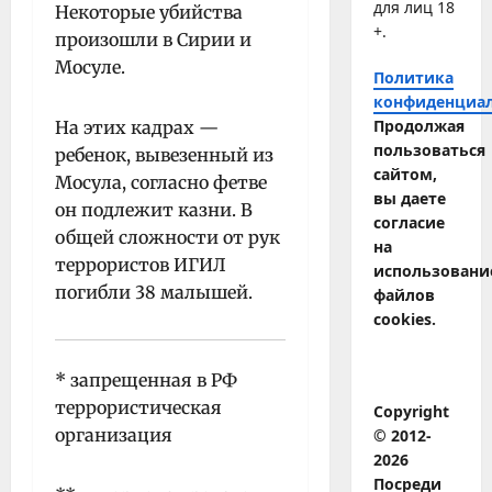
для лиц 18
Некоторые убийства
+.
произошли в Сирии и
Мосуле.
Политика
конфиденциа
Продолжая
На этих кадрах —
пользоваться
ребенок, вывезенный из
сайтом,
Мосула, согласно фетве
вы даете
он подлежит казни. В
согласие
общей сложности от рук
на
террористов ИГИЛ
использовани
погибли 38 малышей.
файлов
cookies.
* запрещенная в РФ
террористическая
Copyright
организация
© 2012-
2026
Посреди