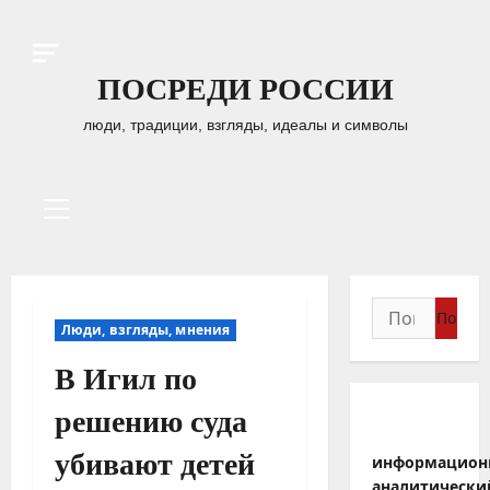
Перейти
к
содержимому
ПОСРЕДИ РОССИИ
люди, традиции, взгляды, идеалы и символы
Основное
меню
Найти:
Люди, взгляды, мнения
В Игил по
решению суда
убивают детей
информацион
аналитически