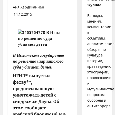
журнал
Аня Хардикайнен
14.12.2015
Взгляды,
мнения,
комментарии
к
событиям,
аналитические
обзоры по
культуре,
В Исламском государстве
истории,
по решению шариатского
краеведению,
суда убивают детей
этнографии,
ИГИЛ* выпустил
православию
фетву**,
и
предписывающую
мусульманству,
вопросам
уничтожать детей с
обороны и
синдромом Дауна. Об
антитеррора.
этом сообщает
арабский блог Mosul Eye