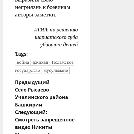
неприязнь к боевикам
авторы заметки.
ИГИЛ: по решению
шариатского суда
убивают детей
Tags:
война
джихад
Исламское
государство
мусульмане
Н
Предыдущий
Село Рысаево
а
Учалинского района
в
Башкирии
и
Следующий:
г
Смотреть запрещенное
а
видео Никиты
ц