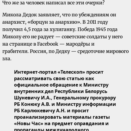
Что же за человек написал все эти очерки?
Микола Дедок заявляет, что по убеждениям он
анархист, «борцун за анархию». В 2011 году
получил 4,5 года за хулиганку. Поб
еда 1945 года
Миколу его не радует — советские солдаты у него
на странице в Facebook — мародёры и
грабители.
Россия, по Дедку — средоточие мирового
зла.
Интернет-портал «Телескоп» просит
рассматривать свою статью как
официальное обращение к Министру
внутренних дел Республики Белорусь
Шуневичу И.А., Генеральному прокурору
РБ Конюку А.В. и Министру информации
РБ Карлюкевичу А.Н. и просит
проанализировать материалы газеты
«Новы Час» на предмет оправдания и
пропаганды международного