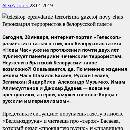
AlexZarubin
28.01.2019
Сегодня, 28 января, интернет-портал «Телескоп»
разместил статью о том, как белорусская газета
«Новы Час» уже на протяжении почти двух лет
публикует панегирики чеченским террористам.
Неужели в братской Белоруссии такое
возможно?! Оказывается, да. По мнению издания
«Новы Час» Шамиль Басаев, Руслан Гелаев,
Зелимхан Яндарбиев, Александр Музычко, Имам
Алимсултанов и Джохар Дудаев — вовсе не
преступники, а герои, «мужественные борцы с
русским империализмом».
Представьте ситуацию: покупаешь газету в киоске
«Белсаюздрука» и читаешь про «героя» Басаева,
который резал «проклятую русню» и «правильно