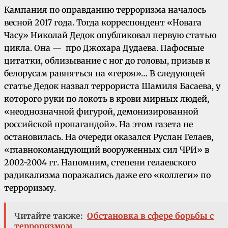
Кампания по оправданию терроризма началось
весной 2017 года. Тогда корреспондент «Новага
Часу» Николай Дедок опубликовал первую статью
цикла. Она — про Джохара Дудаева. Пафосные
цитатки, облизывание с ног до головы, призыв к
белорусам равняться на «героя»… В следующей
статье Дедок назвал террориста Шамиля Басаева, у
которого руки по локоть в крови мирных людей,
«неоднозначной фигурой, демонизированной
российской пропагандой». На этом газета не
остановилась. На очереди оказался Руслан Гелаев,
«главнокомандующий вооруженных сил ЧРИ» в
2002-2004 гг. Напомним, степени гелаевского
радикализма поражались даже его «коллеги» по
терроризму.
Читайте также:
Обстановка в сфере борьбы с
терроризмом