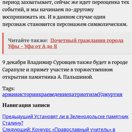
период захватывает, сейчас же идет переоценка тех
событий, и мы начинаем по-другому
воспринимать их. И в данном случае один
персонаж становится персонажем символическим.
Читайте также:
Почетный гражданин города
Уфы - Уфа от А до Я
9 декабря Владимир Суровцев также будет в городе
Сарапуле и примет участие в торжественном
открытии памятника А. Пальшиной.
Tags:
армия
история
краеведение
патриотизм
Удмуртия
Навигация записи
Предыдущий
Установят ли в Зеленодольске памятник
Сталину?
Следующий:
Конкурс «Православный учитель» в