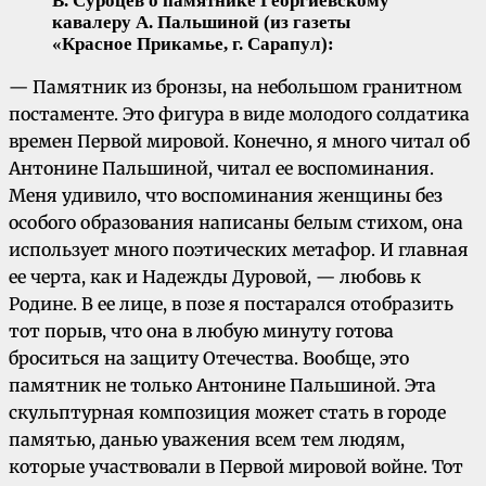
В. Суроцев о памятнике Георгиевскому
кавалеру А. Пальшиной
(из газеты
«Красное Прикамье, г. Сарапул)
:
— Памятник из бронзы, на небольшом гранитном
постаменте. Это фигура в виде молодого солдатика
времен Первой мировой. Конечно, я много читал об
Антонине Пальшиной, читал ее воспоминания.
Меня удивило, что воспоминания женщины без
особого образования написаны белым стихом, она
использует много поэтических метафор. И главная
ее черта, как и Надежды Дуровой, — любовь к
Родине. В ее лице, в позе я постарался отобразить
тот порыв, что она в любую минуту готова
броситься на защиту Отечества. Вообще, это
памятник не только Антонине Пальшиной. Эта
скульптурная композиция может стать в городе
памятью, данью уважения всем тем людям,
которые участвовали в Первой мировой войне. Тот