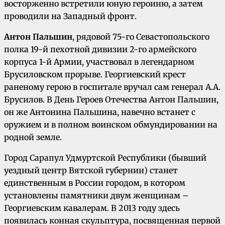
восторженно встретили юную героиню, а затем
проводили на Западный фронт.
Антон Пальшин
, рядовой 75-го Севастопольского
полка 19-й пехотной дивизии 2-го армейского
корпуса 1-й Армии, участвовал в легендарном
Брусиловском прорыве. Георгиевский крест
раненому герою в госпитале вручал сам генерал А.А.
Брусилов. В День Героев Отечества Антон Пальшин,
он же Антонина Пальшина, навечно встанет с
оружием и в полном воинском обмундировании на
родной земле.
Город Сарапул Удмуртской Республики (бывший
уездный центр Вятской губернии) станет
единственным в России городом, в котором
установлены памятники двум женщинам –
Георгиевским кавалерам. В 2013 году здесь
появилась конная скульптура, посвященная первой