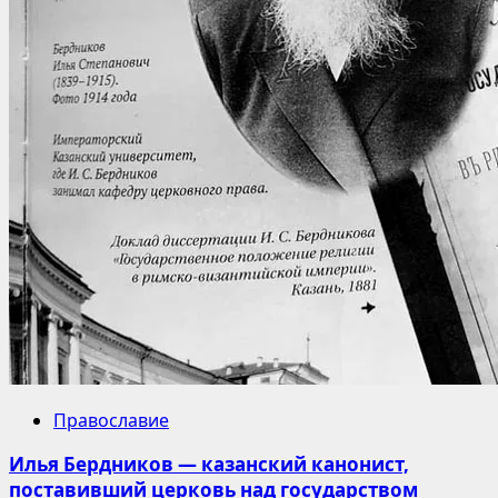
Православие
Илья Бердников — казанский канонист,
поставивший церковь над государством