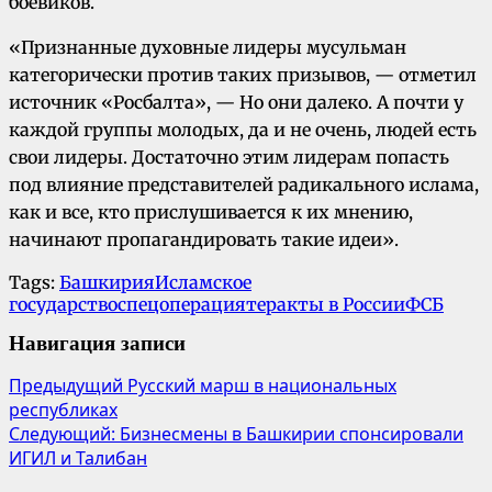
боевиков.
«Признанные духовные лидеры мусульман
категорически против таких призывов, — отметил
источник «Росбалта», — Но они далеко. А почти у
каждой группы молодых, да и не очень, людей есть
свои лидеры. Достаточно этим лидерам попасть
под влияние представителей радикального ислама,
как и все, кто прислушивается к их мнению,
начинают пропагандировать такие идеи».
Tags:
Башкирия
Исламское
государство
спецоперация
теракты в России
ФСБ
Навигация записи
Предыдущий
Русский марш в национальных
республиках
Следующий:
Бизнесмены в Башкирии спонсировали
ИГИЛ и Талибан