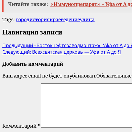
Читайте также:
«Иммунопрепарат» - Уфа от А д
Tags:
город
история
краеведение
улица
Навигация записи
Предыдущий
«Востокнефтезаводмонтаж»- Уфа от А до 
Следующий:
Всехсвятская церковь — Уфа от А до Я
Добавить комментарий
Ваш адрес email не будет опубликован.
Обязательные
Комментарий
*