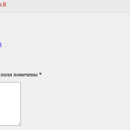
о Я
Я
 поля помечены
*