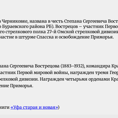
в Черниковке, названа в честь Степана Сергеевича Вос
ово Бураевского района РБ). Вострецов – участник Пе
кого стрелкового полка 27-й Омской стрелковой диви
участие в штурме Спасска и освобождение Приморья.
пана Сергеевича Вострецова (1883–1932), командира К
участник Первой мировой войны, награжден тремя Геор
трелковой дивизии. Награжден четырьмя орденами Кра
дение Приморья.
книги
«Уфа старая и новая»
)