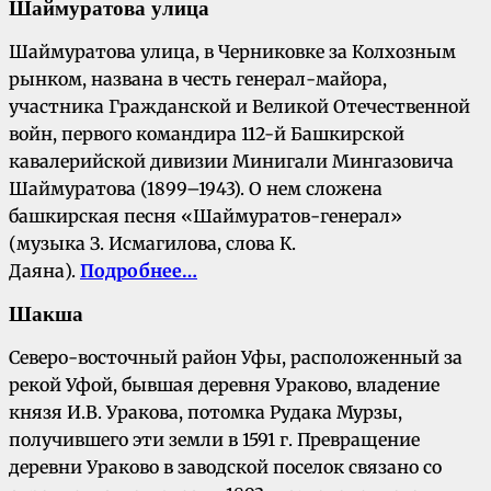
Ш
аймуратова улица
Шаймуратова улица, в Черниковке за Колхозным
рынком, названа в честь генерал-майора,
участника Гражданской и Великой Отечественной
войн, первого командира 112-й Башкирской
кавалерийской дивизии Минигали Мингазовича
Шаймуратова (1899–1943). О нем сложена
башкирская песня «Шаймуратов-генерал»
(музыка З. Исмагилова, слова К.
Даяна).
Подробнее…
Шакша
Северо-восточный район Уфы, расположенный за
рекой Уфой, бывшая деревня Ураково, владение
князя И.В. Уракова, потомка Рудака Мурзы,
получившего эти земли в 1591 г. Превращение
деревни Ураково в заводской поселок связано со