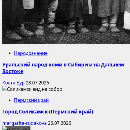
Народознание
Уральский народ коми в Сибири и на Дальнем
Востоке
Костя Бур
28.07.2026
Пермский край
Город Соликамск (Пермский край)
margarita-rudakova
26.07.2026