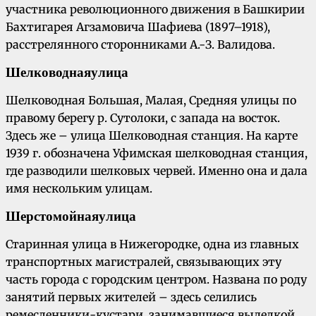
участника революционного движения в Башкирии
Бахтигарея Агзамовича Шафиева (1897–1918),
расстрелянного сторонниками А.-З. Валидова.
Шелководная
улица
Шелководная Большая, Малая, Средняя улицы по
правому берегу р. Сутолоки, с запада на восток.
Здесь же – улица Шелководная станция. На карте
1939 г. обозначена Уфимская шелководная станция,
где разводили шелковых червей. Именно она и дала
имя нескольким улицам.
Шерстомойная
улица
Старинная улица в Нижегородке, одна из главных
транспортных магистралей, связывающих эту
часть города с городским центром. Названа по роду
занятий первых жителей – здесь селились
ремесленники-кустари, занимавшиеся выделкой