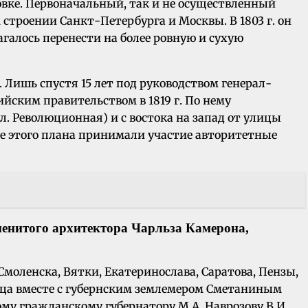
ровке. Первоначальный, так и не осуществленный
строении Санкт-Петербурга и Москвы. В 1803 г. он
галось перенести на более ровную и сухую
. Лишь спустя 15 лет под руководством генерал-
йским правительством в 1819 г. По нему
л. Революционная) и с востока на запад от улицы
ке этого плана принимали участие авторитетные
менитого архитектора Чарльза Камерона,
Смоленска, Вятки, Екатеринослава, Саратова, Пензы,
месяца вместе с губернским землемером Сметаниным
ому гражданскому губернатору М.А. Наврозову В.И.