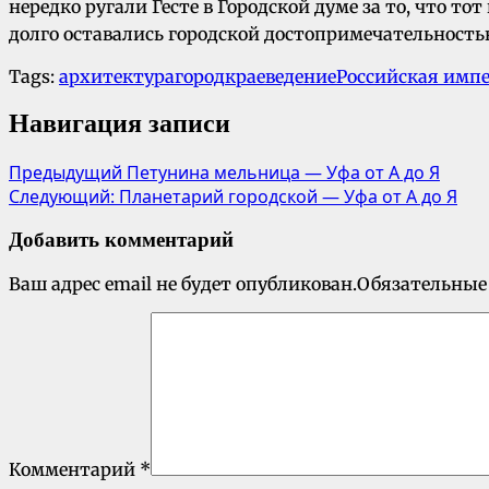
нередко ругали Гесте в Городской думе за то, что 
долго оставались городской достопримечательность
Tags:
архитектура
город
краеведение
Российская имп
Навигация записи
Предыдущий
Петунина мельница — Уфа от А до Я
Следующий:
Планетарий городской — Уфа от А до Я
Добавить комментарий
Ваш адрес email не будет опубликован.
Обязательные
Комментарий
*