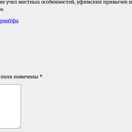
тот не учел местных особенностей, уфимских привычек
ю.
ерия
Уфа
 поля помечены
*