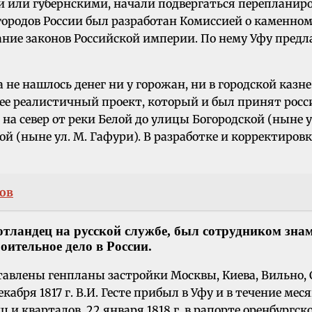
ными или губернскими, начали подвергаться переплани
городов России был разработан Комиссией о каменном 
ние законов Российской империи. По нему Уфу предла
не нашлось денег ни у горожан, ни в городской казне
ее реалистичный проект, который и был принят росси
 на север от реки Белой до улицы Богородской (ныне у
й (ныне ул. М. Гафури). В разработке и корректиров
ов
отландец на русской службе, был сотрудником зна
роительное дело в России.
ставлены генпланы застройки Москвы, Киева, Вильно, 
екабря 1817 г. В.И. Гесте прибыл в Уфу и в течение 
и кварталов. 22 января 1818 г. в рапорте оренбургск