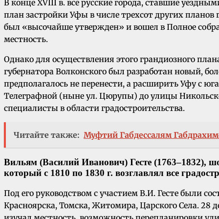
В конце XVIII в. все русские города, ставшие уезд
план застройки Уфы в числе трехсот других планов 
был «высочайше утвержден» и вошел в Полное собра
местность.
Однако для осуществления этого грандиозного плана 
губернатора Волконского был разработан новый, бол
предполагалось не перенести, а расширить Уфу с юга
Телеграфной (ныне ул. Цюрупы) до улицы Никольско
специалисты в области градостроительства.
Читайте также:
Муфтий Габдессалям Габдрахим
Вильям (Василий Иванович) Гесте (1763–1832), ш
который с 1810 по 1830 г. возглавлял все градост
Под его руководством с участием В.И. Гесте были со
Красноярска, Томска, Житомира, Царского Села. 28 д
изучал местность, возможность перепланировки улиц 