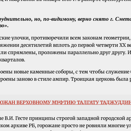
днительно, но, по-видимому, верно снято г. Смет
во».
ские улочки, противоречили всем законам геометрии,
тяжении десятилетий вплоть до первой четверти XX ве
были спрямлены, проложены параллельно друг другу.
кварталов.
оены новые каменные соборы, с тем чтобы служение 
роены заново в стиле ампир. Троицкая церковь была 
ОЖАН ВЕРХОВНОМУ МУФТИЮ ТАЛГАТУ ТАДЖУДДИ
В.И. Гесте принципы строгой западной городской а
ком архиве РБ, горожане просто не ровняли многие 