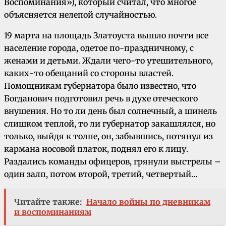
Воспоминания»), который считал, что многое
объясняется нелепой случайностью.
19 марта на площадь Златоуста вышло почти все
население города, одетое по-праздничному, с
женами и детьми. Ждали чего-то утешительного,
каких-то обещаний со стороны властей.
Помощникам губернатора было известно, что
Богданович подготовил речь в духе отеческого
внушения. Но то ли день был солнечный, а шинель
слишком теплой, то ли губернатор закашлялся, но
только, выйдя к толпе, он, забывшись, потянул из
кармана носовой платок, поднял его к лицу.
Раздались команды офицеров, грянули выстрелы –
один залп, потом второй, третий, четвертый…
Читайте также:
Начало войны по дневникам
и воспоминаниям