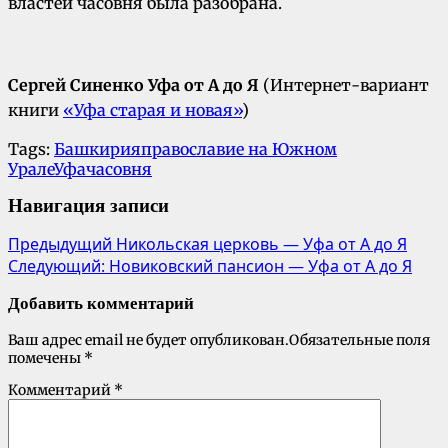
властей часовня была разобрана.
Сергей Синенко Уфа от А до Я
(Интернет-вариант
книги
«Уфа старая и новая»
)
Tags:
Башкирия
православие на Южном
Урале
Уфа
часовня
Навигация записи
Предыдущий
Никольская церковь — Уфа от А до Я
Следующий:
Новиковский пансион — Уфа от А до Я
Добавить комментарий
Ваш адрес email не будет опубликован.
Обязательные поля
помечены
*
Комментарий
*