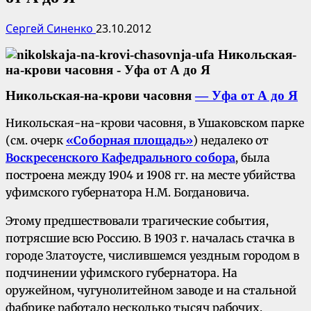
Сергей Синенко
23.10.2012
Никольская-на-крови часовня
— Уфа от А до Я
Никольская-на-крови часовня, в Ушаковском парке
(см. очерк
«Соборная площадь»
) недалеко от
Воскресенского Кафедрального собора
, была
построена между 1904 и 1908 гг. на месте убийства
уфимского губернатора Н.М. Богдановича.
Этому предшествовали трагические события,
потрясшие всю Россию. В 1903 г. началась стачка в
городе Златоусте, числившемся уездным городом в
подчинении уфимского губернатора. На
оружейном, чугунолитейном заводе и на стальной
фабрике работало несколько тысяч рабочих.