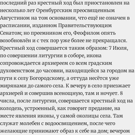
последний раз крестный ход был приостановлен на
несколько лет Оренбургским преосвященным
Августином на том основании, что ещё не означен в
расписании, изданном Правительствующим
Сенатом; но преемником его, Феофилом опять
возобновлён и с тех пор уже более не прекращался.
Крестный ход совершается таким образом: 7 Июля,
по совершении литургии в соборе, икона
сопровождается архиереем со всем градским
духовенством до часовни, находящейся за городом на
пути к селу Богородскому, а оттуда несётся уже
мирянами до самого села. К вечеру в село приезжает
архиерей и совершив всенощную, там и ночует. 8
числа, после литургии, совершается крестный ход на
колодезь, устроенный, как говорит предание, на
месте явления иконы, у самой околицы села. Там
служат молебен с водоосвящением, после чего
желающие принимают образ к себе на дом; вечером