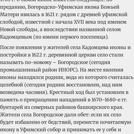
преданию, Богородско-Уфимская икона Божьей
Матери явилась в 1621 г. рядом с древней уфимской
слободой, известной с начала XVII века под именем
Новой слободы, а впоследствии названной селом
Кадомцевым (по имени первого поселенца).
После появления у жителей села Кадомцева иконы и
постройки в 1622 г. деревянной церкви село стали
называть по-новому – Богородское (сегодня
промышленный район ИНОРС). На месте явления
иконы находился родник, вода из которого считалась
целебной (сегодня родник восстановлен, над ним
возведена часовня). Крестный ход был установлен в
память о прекращении нападений в 1670–1680-е гг.
бунтарей из северных районов башкирского края.
Жители села Богородское дали обет: если их село
будет избавлено от бедствий, перенести почитаемую
икону в Уфимский собор и принимать ее у себя и