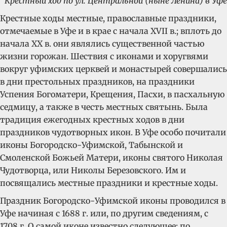
Крестный ход по ул. Центральной (ныне Ленина) в Уфе
Крестные ходы местные, православные праздники,
отмечаемые в Уфе и в крае с начала XVII в.; вплоть до
начала XX в. они являлись существенной частью
жизни горожан. Шествия с иконами и хоругвями
вокруг уфимских церквей и монастырей совершались
в дни престольных праздников, на праздники
Успения Богоматери, Крещения, Пасхи, в пасхальную
седмицу, а также в честь местных святынь. Была
традиция ежегодных крестных ходов в дни
праздников чудотворных икон. В Уфе особо почитали
иконы Богородско-Уфимской, Табынской и
Смоленской Божьей Матери, иконы святого Николая
Чудотворца, или Николы Березовского. Им и
посвящались местные праздники и крестные ходы.
Праздник Богородско-Уфимской иконы проводился в
Уфе начиная с 1688 г. или, по другим сведениям, с
1708 г. О самой иконе известно следующее: по