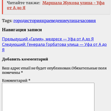
Читайте также:
Маршала Жукова улица - Уфа
от А до Я
Tags:
город
история
краеведение
улица
часовня
Навигация записи
Предыдущий
«Галия», медресе — Уфа от А до Я
Следующий:
Генерала Горбатова улица — Уфа от А до
Я
Добавить комментарий
Ваш адрес email не будет опубликован.
Обязательные поля
помечены
*
Комментарий
*