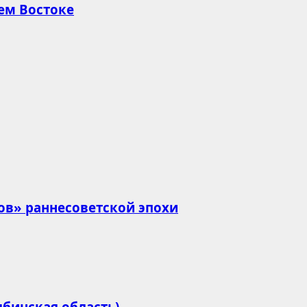
ем Востоке
ов» раннесоветской эпохи
бинская область)