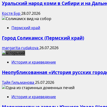
Уральский народ коми в Сибири и на Дальн
Костя Бур
28.07.2026
Пермский край
Город Соликамск (Пермский край)
margarita-rudakova
26.07.2026
История и краеведение
Неопубликованная «История русских город
Тайя Гильманова
25.07.2026
История и краеведение
Малоизвестные заводы Южного Урала (Челя