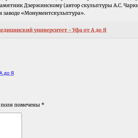
 памятник Дзержинскому (автор скульптуры А.С. Чарки
м заводе «Монументскульптура».
дицинский университет - Уфа от А до Я
А до Я
 поля помечены
*