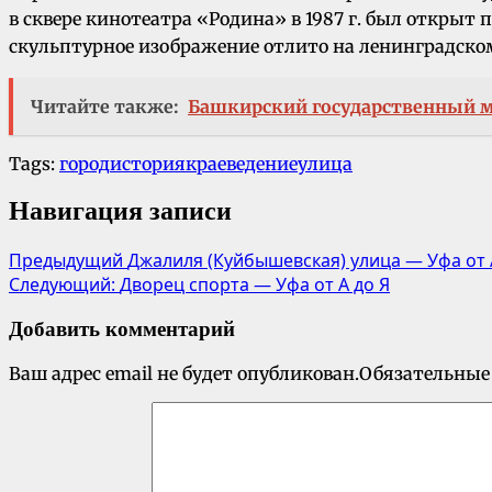
в сквере кинотеатра «Родина» в 1987 г. был открыт
скульптурное изображение отлито на ленинградско
Читайте также:
Башкирский государственный ме
Tags:
город
история
краеведение
улица
Навигация записи
Предыдущий
Джалиля (Куйбышевская) улица — Уфа от 
Следующий:
Дворец спорта — Уфа от А до Я
Добавить комментарий
Ваш адрес email не будет опубликован.
Обязательные