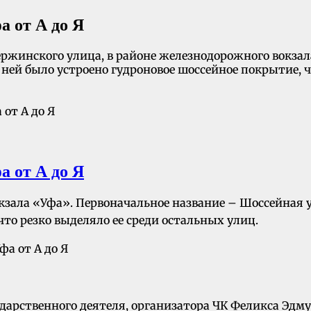
 от А до Я
зержинского улица, в районе железнодорожного вокза
на ней было устроено гудроновое шоссейное покрытие, 
 от А до Я
зала «Уфа». Первоначальное название – Шоссейная ули
что резко выделяло ее среди остальных улиц.
дарственного деятеля, организатора ЧК Феликса Эдмун