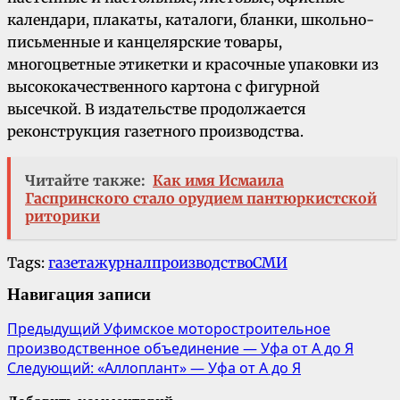
календари, плакаты, каталоги, бланки, школьно-
письменные и канцелярские товары,
многоцветные этикетки и красочные упаковки из
высококачественного картона с фигурной
высечкой. В издательстве продолжается
реконструкция газетного производства.
Читайте также:
Как имя Исмаила
Гаспринского стало орудием пантюркистской
риторики
Tags:
газета
журнал
производство
СМИ
Навигация записи
Предыдущий
Уфимское моторостроительное
производственное объединение — Уфа от А до Я
Следующий:
«Аллоплант» — Уфа от А до Я